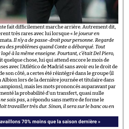
te fait difficilement marche arrière. Autrement dit,
rent très rares avec lui lorsque «
le joueur en
amata.
Il n’y a de passe-droit pour personne. Regarde
l a eu des problèmes quand Conte a débarqué. Tout
logé à la même enseigne. Pourtant, c’était Del Piero,
it quelque chose, lui qui attend encore le mois de
es avec l’Atlético de Madrid sans avoir eu le droit de
de son côté, a certes été réintégré dans le groupe (il
Albion lors de la dernière journée et titulaire dans
champions), mais les mots prononcés auparavant par
enté la probabilité d’un transfert, quasi nulle
e ne sais pas
, a répondu sans mettre de forme le
doit travailler très dur. Sinon, il sera sur le banc ou en
ravaillons 70% moins que la saison dernière »