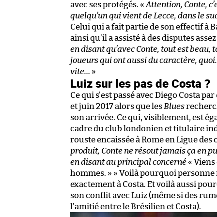
avec ses protégés. «
Attention, Conte, c
quelqu’un qui vient de Lecce, dans le su
Celui qui a fait partie de son effectif 
ainsi qu’il a assisté à des disputes asse
en disant qu’avec Conte, tout est beau, to
joueurs qui ont aussi du caractère, quo
vite…
»
Luiz sur les pas de Costa ?
Ce qui s’est passé avec Diego Costa par
et juin 2017 alors que les
Blues
recherch
son arrivée. Ce qui, visiblement, est é
cadre du club londonien et titulaire ind
rouste encaissée à Rome en Ligue des 
produit, Conte ne résout jamais ça en pu
en disant au principal concerné
« Viens 
hommes. » » Voilà pourquoi personne n
exactement à Costa. Et voilà aussi pou
son conflit avec Luiz (même si des ru
l’amitié entre le Brésilien et Costa).