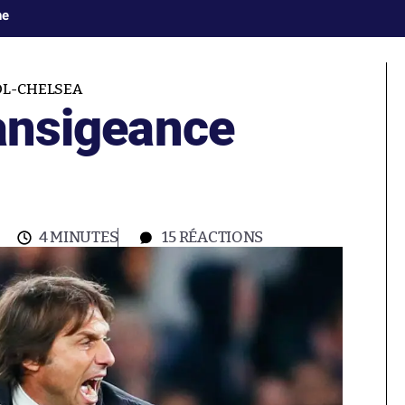
ne
OL-CHELSEA
ransigeance
4 MINUTES
15
RÉACTIONS