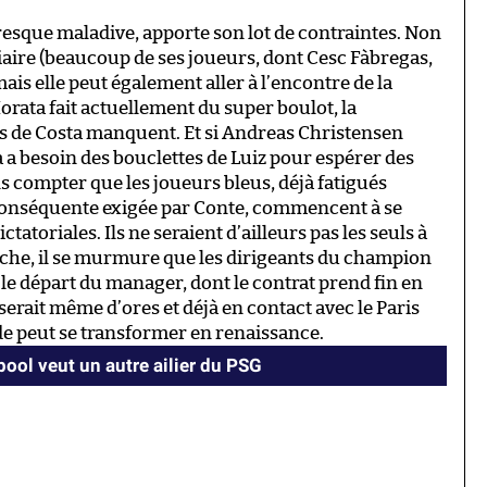
resque maladive, apporte son lot de contraintes. Non
tiaire (beaucoup de ses joueurs, dont Cesc Fàbregas,
 mais elle peut également aller à l’encontre de la
rata fait actuellement du super boulot, la
ces de Costa manquent. Et si Andreas Christensen
a a besoin des bouclettes de Luiz pour espérer des
s compter que les joueurs bleus, déjà fatigués
 conséquente exigée par Conte, commencent à se
tatoriales. Ils ne seraient d’ailleurs pas les seuls à
he, il se murmure que les dirigeants du champion
é le départ du manager, dont le contrat prend fin en
serait même d’ores et déjà en contact avec le Paris
 peut se transformer en renaissance.
pool veut un autre ailier du PSG