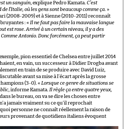
’est un sanguin
, explique Pedro Kamata.
C’est
d de l’Italie, où les gens sont beaucoup comme ça.
»
à Bari (2008-2009) et à Sienne (2010-2011) reconnaît
z bruyantes : «
Il ne faut pas faire la mauvaise langue
ut est rose. Arrivé à un certain niveau, il y a des
i. Comme Antonio. Donc forcément, ça peut partir
 exemple, pion essentiel de Chelsea entre juillet 2014
aient, en vain, un successeur à Didier Drogba avant
galement en train de se produire avec David Luiz,
iscutable avant sa mise à l’écart après la grosse
champions (3-0). «
Lorsque ce genre de situations se
blic
, informe Kamata.
Il règle ça entre quatre yeux,
dans le bureau, on va se dire les choses entre
’a jamais vraiment su ce qu’il reprochait
rquoi personne ne connaît réellement la raison de
meurs provenant de quotidiens italiens évoquent