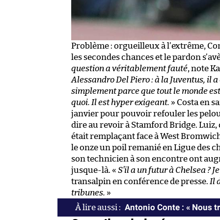
Problème : orgueilleux à l’extrême, Con
les secondes chances et le pardon s’avè
question a véritablement fauté
, note K
Alessandro Del Piero : à la Juventus, i
simplement parce que tout le monde est 
quoi. Il est hyper exigeant.
» Costa en sa
janvier pour pouvoir refouler les pelous
dire au revoir à Stamford Bridge. Luiz, 
était remplaçant face à West Bromwich 
le onze un poil remanié en Ligue des 
son technicien à son encontre ont augm
jusque-là. «
S’il a un futur à Chelsea ? J
transalpin en conférence de presse.
Il 
tribunes.
»
Antonio Conte : « Nous t