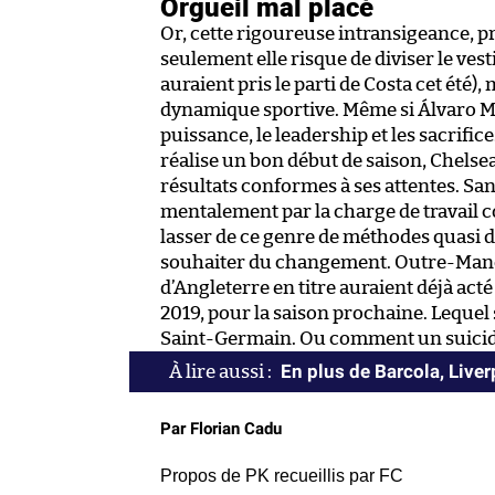
Orgueil mal placé
Or, cette rigoureuse intransigeance, p
seulement elle risque de diviser le ves
auraient pris le parti de Costa cet été),
dynamique sportive. Même si Álvaro Mo
puissance, le leadership et les sacrifi
réalise un bon début de saison, Chelse
résultats conformes à ses attentes. San
mentalement par la charge de travail
lasser de ce genre de méthodes quasi dic
souhaiter du changement. Outre-Manc
d’Angleterre en titre auraient déjà act
2019, pour la saison prochaine. Lequel 
Saint-Germain. Ou comment un suicide
En plus de Barcola, Liver
Par Florian Cadu
Propos de PK recueillis par FC