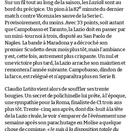
Sur un fil tout au long de la saison, les
Laziali
sont au
e
bord du précipice. Un pion à la 82
minute du dernier
match contre Vicenza les sauve de la Serie C.
Provisoirement, du moins. Avec 33 points, soit autant
que Campobasso et Taranto, la Lazio doit en passer par
un mini-tournoi à trois, disputé au San Paolo de
Naples. La bande à Maradona y a décroché son
premier Scudetto deux mois plus tôt, mais l’ambiance
y est, cette fois, autrement plus crispante. Un nul et
une victoire plus tard, la Lazio arrache son maintien et
remontera l’année suivante. Campobasso, dindon de
la farce, est relégué et n’apparaîtra plus en Serie B.
Claudio Lotito vient alors de souffler ses trente
bougies. Un secret de polichinelle lui prête, à l’époque,
une sympathie pour la Roma, finaliste de C1 trois ans
plus tôt. Trente-cinq ans après, dont dix-huit à la tête
de la Lazio rivale, le voir s’emparer de l’événement une
semaine après son parachutage en Molise a quelque
chose de comique.
« Je suis à la disposition totale du