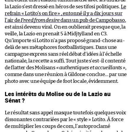
la Lazio s’est dressé en héros de ses tifosi politiques.
Le
refrain « Lotito’s on fire » , entonné il y a dix jours sur
l’air de
Freed from desire
dans un pub de Campobasso
,
est ainsi devenu viral. On en oublierait presque que, la
veille, la Lazio en prenait 5 à Midjtylland en C3.
Qu’importe si Lotito n’a pas proposé grand-chose au-
delà de ses métaphores footballistiques. Dans une
campagne express sans réel débat d’idées à l’échelle
nationale, la recette a suffi. Tout juste s’est-il contenté
de flatter des Molisans
« authentiques et accueillants »
,
comme dans une réunion à Gildone conclue… par une
photo avec une équipe de foot locale, évidemment.
Les intérêts du Molise ou de la Lazio au
Sénat ?
Le résultat sans appel masque toutefois quelques voix
dissonantes contrariées par le « style » Lotito. À force
de multiplier les coups de com, l’autoproclamé