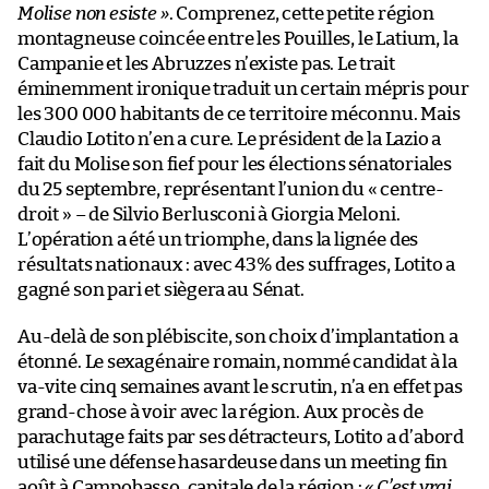
Molise non esiste »
. Comprenez, cette petite région
montagneuse coincée entre les Pouilles, le Latium, la
Campanie et les Abruzzes n’existe pas. Le trait
éminemment ironique traduit un certain mépris pour
les 300 000 habitants de ce territoire méconnu. Mais
Claudio Lotito n’en a cure. Le président de la Lazio a
fait du Molise son fief pour les élections sénatoriales
du 25 septembre, représentant l’union du « centre-
droit » – de Silvio Berlusconi à Giorgia Meloni.
L’opération a été un triomphe, dans la lignée des
résultats nationaux : avec 43% des suffrages, Lotito a
gagné son pari et siègera au Sénat.
Au-delà de son plébiscite, son choix d’implantation a
étonné. Le sexagénaire romain, nommé candidat à la
va-vite cinq semaines avant le scrutin, n’a en effet pas
grand-chose à voir avec la région. Aux procès de
parachutage faits par ses détracteurs, Lotito a d’abord
utilisé une défense hasardeuse dans un meeting fin
août à Campobasso, capitale de la région :
« C’est vrai,