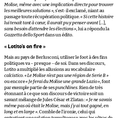
Molise, même avec une implication directe pour trouver
les meilleures solutions »
, s’est-il exclamé, niant au
passage toute récupération politique.
« Si cette histoire
lui tenait tant à cœur, il aurait pu y penser avant
[…]
,
sans besoin d’attendre les élections »
, lui a répondu la
Gazzetta dello Sport
dans un édito.
« Lotito’s on fire »
Mais au pays de Berlusconi, utiliser le foot à des fins
politiques va – presque – de soi. Dans ses discours,
Lotito a multiplié les allusions au vocabulaire
calcistico
.
« Le Molise n’est pas une région de Serie B »
ou encore
« Je ferai du Molise une grande Lazio »
, font
par exemple partie de ses
punchlines
. Rien de très
étonnant à ce que son discours de victoire soit un
savant mélange de Jules César et Zlatan :
« Je ne savais
même pas où était le Molise, mais j’y ai tout gagné, en
long et en large »
. Comble de l’ironie, celui qui
entretient une relation tumultueuse avec les ultras de