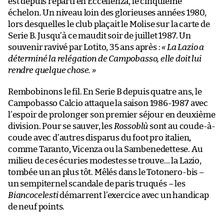
est depuis reparti en Eccellenza, le cinquième
échelon. Un niveau loin des glorieuses années 1980,
lors desquelles le club plaçait le Molise sur la carte de
Serie B. Jusqu’à ce maudit soir de juillet 1987. Un
souvenir ravivé par Lotito, 35 ans après :
« La Lazio a
déterminé la relégation de Campobasso, elle doit lui
rendre quelque chose. »
Rembobinons le fil. En Serie B depuis quatre ans, le
Campobasso Calcio attaque la saison 1986-1987 avec
l’espoir de prolonger son premier séjour en deuxième
division. Pour se sauver, les
Rossoblù
sont au coude-à-
coude avec d’autres disparus du foot pro italien,
comme Taranto, Vicenza ou la Sambenedettese. Au
milieu de ces écuries modestes se trouve… la Lazio,
tombée un an plus tôt. Mêlés dans le Totonero-bis –
un sempiternel scandale de paris truqués – les
Biancocelesti
démarrent l’exercice avec un handicap
de neuf points.