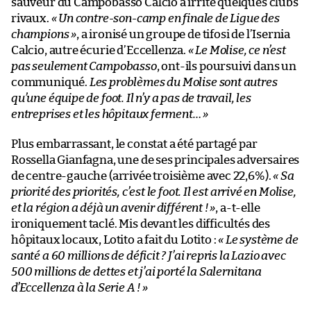
sauveur du Campobasso Calcio a irrité quelques clubs
rivaux.
« Un contre-son-camp en finale de Ligue des
champions »
, a ironisé un groupe de tifosi de l’Isernia
Calcio, autre écurie d’Eccellenza.
« Le Molise, ce n’est
pas seulement Campobasso
, ont-ils poursuivi dans un
communiqué.
Les problèmes du Molise sont autres
qu’une équipe de foot. Il n’y a pas de travail, les
entreprises et les hôpitaux ferment… »
Plus embarrassant, le constat a été partagé par
Rossella Gianfagna, une de ses principales adversaires
de centre-gauche (arrivée troisième avec 22,6%).
« Sa
priorité des priorités, c’est le foot. Il est arrivé en Molise,
et la région a déjà un avenir différent ! »
, a-t-elle
ironiquement taclé. Mis devant les difficultés des
hôpitaux locaux, Lotito a fait du Lotito :
« Le système de
santé a 60 millions de déficit ? J’ai repris la Lazio avec
500 millions de dettes et j’ai porté la Salernitana
d’Eccellenza à la Serie A ! »