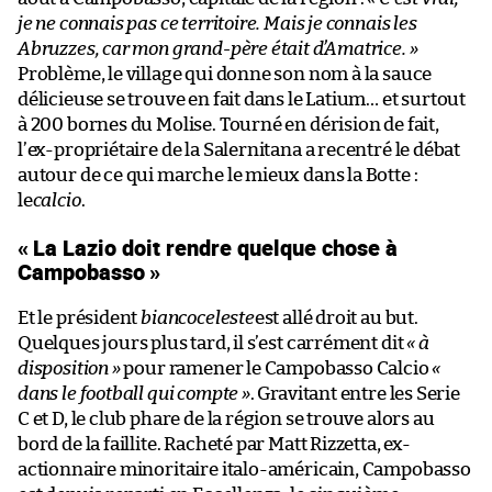
je ne connais pas ce territoire. Mais je connais les
Abruzzes, car mon grand-père était d’Amatrice. »
Problème, le village qui donne son nom à la sauce
délicieuse se trouve en fait dans le Latium… et surtout
à 200 bornes du Molise. Tourné en dérision de fait,
l’ex-propriétaire de la Salernitana a recentré le débat
autour de ce qui marche le mieux dans la Botte :
le
calcio
.
« La Lazio doit rendre quelque chose à
Campobasso »
Et le président
biancoceleste
est allé droit au but.
Quelques jours plus tard, il s’est carrément dit
« à
disposition »
pour ramener le Campobasso Calcio
«
dans le football qui compte »
. Gravitant entre les Serie
C et D, le club phare de la région se trouve alors au
bord de la faillite. Racheté par Matt Rizzetta, ex-
actionnaire minoritaire italo-américain, Campobasso