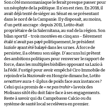
Son côté monomaniaque le ferait presque passer pour
un néophyte de la politique. Il n’en est rien. En 2018, il
avait déjà tenté de siéger au Sénat en se présentant
dans le nord de la Campanie. Il y disposait, au moins,
d’un petit ancrage : depuis 2011, Lotito était
propriétaire de la Salernitana, au sud de la région. Son
bilan sportif – trois montées en cinq ans – fièrement
étalé n’avait pas payé politiquement, le président
laziale
ayant été balayé dans les urnes. À force de
persister, il a obtenu son siège. D’aucuns lui prêtent
des ambitions politiques pour renverser le rapport de
force, dans les multiples bisbilles opposant sa Lazio à
la Fédé. Fustigé pour avoir empêché Ciro Immobile de
rejoindre la
Nazionale
en Hongrie dimanche, Lotito
senattore
aura-t-il plus de poids face aux instances ?
Celui qui a promis de
« ne pas trahir »
la voix des
Molisans sitôt élu doit faire face à ses engagements.
Reste à savoir qui du Campobasso Calcio ou du
système de santé local se relèvera en premier.