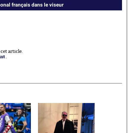
ional français dans le viseur
et article.
ant
.