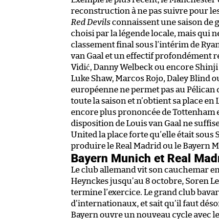
reconstruction à ne pas suivre pour les 
Red Devils
connaissent une saison de g
choisi par la légende locale, mais qui
classement final sous l’intérim de Rya
van Gaal et un effectif profondément 
Vidić, Danny Welbeck ou encore Shinj
Luke Shaw, Marcos Rojo, Daley Blind o
européenne ne permet pas au Pélican d
toute la saison et n’obtient sa place en
encore plus prononcée de Tottenham et
disposition de Louis van Gaal ne suffi
United la place forte qu’elle était sous
produire le Real Madrid ou le Bayern 
Bayern Munich et Real Madr
Le club allemand vit son cauchemar en 
Heynckes jusqu’au 8 octobre, Soren Le
termine l’exercice. Le grand club bava
d’internationaux, et sait qu’il faut déso
Bayern ouvre un nouveau cycle avec l