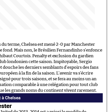
s du terme, Chelsea est mené 2-0 par Manchester
e fond. Mais non, le Brésilien Fernandinho s’enfonce
 Thibaut Courtois. Penalty et exclusion du gardien
 club londonien cette saison. Impitoyable, Sergio
et douche les derniers semblants d’espoirs des fans
ropéen à la fin de la saison. L’avenir va s’écrire
signé pour trois saisons, et se fera au moins un an
ation comparable à une relégation pour tout club
 que les grands noms du continent vivent rarement.
t à Chelsea
ster
United de 2013-2014 est a priori le modèle de