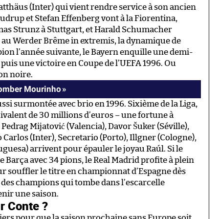
tthäus (Inter) qui vient rendre service à son ancien
audrup et Stefan Effenberg vont à la Fiorentina,
s Strunz à Stuttgart, et Harald Schumacher
re au Werder Brême in extremis, la dynamique de
ion l’année suivante, le Bayern enquille une demi-
 puis une victoire en Coupe de l’UEFA 1996. Ou
on noire.
 tomber Mourinho »
ssi surmontée avec brio en 1996. Sixième de la Liga,
uivalent de 30 millions d’euros – une fortune à
 Pedrag Mijatović (Valencia), Davor Šuker (Séville),
arlos (Inter), Secretario (Porto), Illgner (Cologne),
guesa) arrivent pour épauler le joyau Raúl. Si le
 Barça avec 34 pions, le Real Madrid profite à plein
souffler le titre en championnat d’Espagne dès
ue des champions qui tombe dans l’escarcelle
enir une saison.
r Conte ?
tiers pour que la saison prochaine sans Europe soit