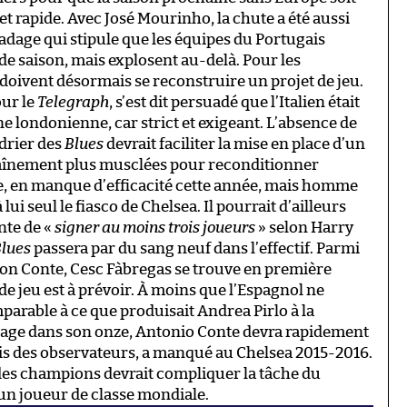
t rapide. Avec José Mourinho, la chute a été aussi
 l’adage qui stipule que les équipes du Portugais
de saison, mais explosent au-delà. Pour les
doivent désormais se reconstruire un projet de jeu.
ur le
Telegraph
, s’est dit persuadé que l’Italien était
ne londonienne, car strict et exigeant. L’absence de
drier des
Blues
devrait faciliter la mise en place d’un
aînement plus musclées pour reconditionner
e, en manque d’efficacité cette année, mais homme
lui seul le fiasco de Chelsea. Il pourrait d’ailleurs
onte de «
signer au moins trois joueurs
» selon Harry
lues
passera par du sang neuf dans l’effectif. Parmi
tion Conte, Cesc Fàbregas se trouve en première
e jeu est à prévoir. À moins que l’Espagnol ne
parable à ce que produisait Andrea Pirlo à la
énage dans son onze, Antonio Conte devra rapidement
’avis des observateurs, a manqué au Chelsea 2015-2016.
e des champions devrait compliquer la tâche du
’un joueur de classe mondiale.