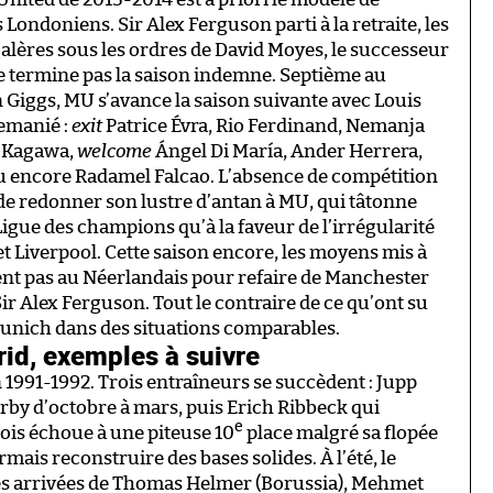
Londoniens. Sir Alex Ferguson parti à la retraite, les
alères sous les ordres de David Moyes, le successeur
 ne termine pas la saison indemne. Septième au
n Giggs, MU s’avance la saison suivante avec Louis
remanié :
exit
Patrice Évra, Rio Ferdinand, Nemanja
i Kagawa,
welcome
Ángel Di María, Ander Herrera,
u encore Radamel Falcao. L’absence de compétition
e redonner son lustre d’antan à MU, qui tâtonne
 Ligue des champions qu’à la faveur de l’irrégularité
 Liverpool. Cette saison encore, les moyens mis à
sent pas au Néerlandais pour refaire de Manchester
 Sir Alex Ferguson. Tout le contraire de ce qu’ont su
Munich dans des situations comparables.
id, exemples à suivre
1991-1992. Trois entraîneurs se succèdent : Jupp
rby d’octobre à mars, puis Erich Ribbeck qui
e
rois échoue à une piteuse 10
place malgré sa flopée
rmais reconstruire des bases solides. À l’été, le
es arrivées de Thomas Helmer (Borussia), Mehmet