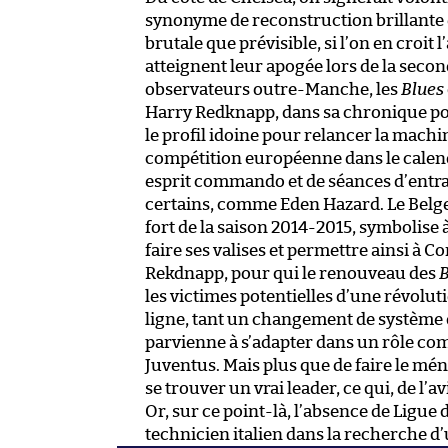
synonyme de reconstruction brillante e
brutale que prévisible, si l’on en croit
atteignent leur apogée lors de la secon
observateurs outre-Manche, les
Blues
Harry Redknapp, dans sa chronique po
le profil idoine pour relancer la machi
compétition européenne dans le calen
esprit commando et de séances d’entr
certains, comme Eden Hazard. Le Belg
fort de la saison 2014-2015, symbolise à 
faire ses valises et permettre ainsi à C
Rekdnapp, pour qui le renouveau des
B
les victimes potentielles d’une révolu
ligne, tant un changement de système d
parvienne à s’adapter dans un rôle com
Juventus. Mais plus que de faire le m
se trouver un vrai leader, ce qui, de l
Or, sur ce point-là, l’absence de Ligu
technicien italien dans la recherche d