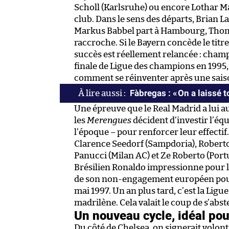
Scholl (Karlsruhe) ou encore Lothar Ma
club. Dans le sens des départs, Brian L
Markus Babbel part à Hambourg, Thoma
raccroche. Si le Bayern concède le tit
succès est réellement relancée : champ
finale de Ligue des champions en 1995,
comment se réinventer après une sais
Fàbregas : « On a laissé
Une épreuve que le Real Madrid a lui au
les
Merengues
décident d’investir l’éq
l’époque – pour renforcer leur effectif.
Clarence Seedorf (Sampdoria), Roberto C
Panucci (Milan AC) et Ze Roberto (Portu
Brésilien Ronaldo impressionne pour le
de son non-engagement européen pour 
mai 1997. Un an plus tard, c’est la Lig
madrilène. Cela valait le coup de s’abst
Un nouveau cycle, idéal pou
Du côté de Chelsea, on signerait volon