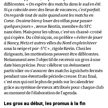
différentes. «
On espère des matchs dans le sud en été.
Si ça coïncide avec des lieux de vacances, c’est parfait.
On regarde tout de suite quand sont les matchs en
Corse. On aime bien y louer des villas pour passer
quelques jours
» , avoue Kentin, membre du SFC
nancéien. Mais pour les ultras, c’est un chassé-croisé
qui s’opère. Du côté niçois, on préfère «
éviter de jouer
à Nancy, Metz et autres villes du Nord en plein hiver
sous la neige et par -5°C
» , rigole Kevin. Chez les
dirigeants, les motivations peuvent être différentes.
Notamment avec l’objectif de recevoir un gros à une
date bien précise. Pour célébrer un événement
particulier ou s’assurer des matchs à guichets fermés
pendant une éventuelle période creuse. Et au final,
c’est eux qui ont le plus de poids sur le calendrier
grâce au système de vœux attribués pour chaque club
au moment de l’élaboration de l’agenda.
Les gros au début, les promus à la fin