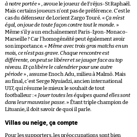
à notre portée
» , avoue le joueur de Fréjus-St Raphaël.
Mais certains joueurs n’ont pas de préférence. C’est le
cas du défenseur de Lorient Zargo Touré. «
Ça m’est
égal, on joue de toute façon contre tout le monde.
»
Même s’il y a un enchaînement Paris-Lyon-Monaco-
Marseille ? Car l’homogénéité peut également avoir
son importance. «
Même avec trois gros matchs en un
mois, ce n’est pas grave. Chaque rencontre est
différente, on peut se libérer et se jauger face au top
niveau. Et ça libère le calendrier pour une autre
période
» , assume Enoch Adu, milieu à Malmö. Mais
au final, c’est Serge Nyuiadzi, ancien international
U17, qui résume le mieux le souhait de tout
footballeur : «
Jouer toutes les équipes quand elles sont
dans leur mauvaise passe.
» Étant triple champion de
Lituanie, il doit savoir de quoi il parle.
Villas ou neige, ça compte
Pour les supporters, les préoccupations sont bien