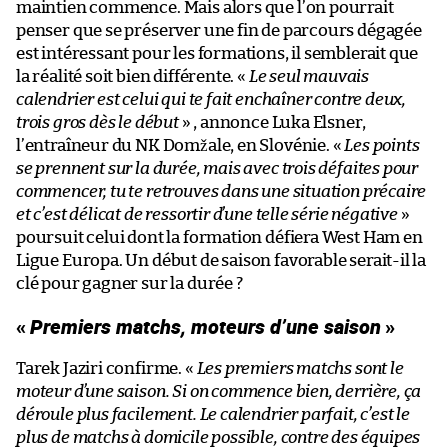
maintien commence. Mais alors que l’on pourrait
penser que se préserver une fin de parcours dégagée
est intéressant pour les formations, il semblerait que
la réalité soit bien différente. «
Le seul mauvais
calendrier est celui qui te fait enchaîner contre deux,
trois gros dès le début
» , annonce Luka Elsner,
l’entraîneur du NK Domžale, en Slovénie. «
Les points
se prennent sur la durée, mais avec trois défaites pour
commencer, tu te retrouves dans une situation précaire
et c’est délicat de ressortir d’une telle série négative
»
poursuit celui dont la formation défiera West Ham en
Ligue Europa. Un début de saison favorable serait-il la
clé pour gagner sur la durée ?
«
Premiers matchs, moteurs d’une saison
»
Tarek Jaziri confirme. «
Les premiers matchs sont le
moteur d’une saison. Si on commence bien, derrière, ça
déroule plus facilement. Le calendrier parfait, c’est le
plus de matchs à domicile possible, contre des équipes