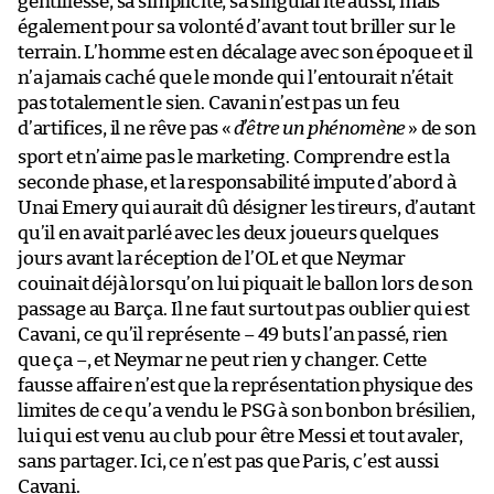
gentillesse, sa simplicité, sa singularité aussi, mais
également pour sa volonté d’avant tout briller sur le
terrain. L’homme est en décalage avec son époque et il
n’a jamais caché que le monde qui l’entourait n’était
pas totalement le sien. Cavani n’est pas un feu
d’artifices, il ne rêve pas «
d’être un phénomène
» de son
sport et n’aime pas le marketing. Comprendre est la
seconde phase, et la responsabilité impute d’abord à
Unai Emery qui aurait dû désigner les tireurs, d’autant
qu’il en avait parlé avec les deux joueurs quelques
jours avant la réception de l’OL et que Neymar
couinait déjà lorsqu’on lui piquait le ballon lors de son
passage au Barça. Il ne faut surtout pas oublier qui est
Cavani, ce qu’il représente – 49 buts l’an passé, rien
que ça –, et Neymar ne peut rien y changer. Cette
fausse affaire n’est que la représentation physique des
limites de ce qu’a vendu le PSG à son bonbon brésilien,
lui qui est venu au club pour être Messi et tout avaler,
sans partager. Ici, ce n’est pas que Paris, c’est aussi
Cavani.