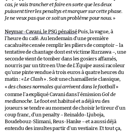
cas, je vais trancher et faire en sorte que les deux
puissent tirer les penaltys et marquer sur cette phase.
Je ne veux pas que ce soit un problème pour nous.
»
Neymar-Cavani, le PSG pénalisé
Puis, la vague, à
l’heure du café. Au lendemain d’une première
cacahuète censée remplir les piliers de comptoir – la
tentative de chantage dont est victime Kurzawa –, une
seconde vient de tomber dans les gosiers affamés,
nourris par un titre en Une de
L’Équipe
aussi racoleur
qu’une pinte vendue à trois euros à quatre heures du
matin : «
Le Clash
» . Soit une chamaillerie classique,
«
des choses normales qui arrivent dans le football
»
comme l’a expliqué Cavani dans l’émission
Gol de
medianoche
. Le foot est habitué et a déjà vu des
joueurs se tendre au moment de choisir le tireur d’un
coup franc, d’un penalty – Reinaldo-Ljuboja,
Boudebouz-Slimani, Reus-Hanke – et a aussi déjà
entendu des insultes partir d’un vestiaire. Et tout ça,