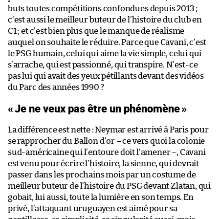
buts toutes compétitions confondues depuis 2013 ;
c’est aussi le meilleur buteur de l’histoire du club en
C1 ; et c’est bien plus que le manque de réalisme
auquel on souhaite le réduire. Parce que Cavani, c’est
le PSG humain, celui qui aime la vie simple, celui qui
s’arrache, qui est passionné, qui transpire. N’est-ce
pas lui qui avait des yeux pétillants devant des vidéos
du Parc des années 1990 ?
«
Je ne veux pas être un phénomène
»
La différence est nette : Neymar est arrivé à Paris pour
se rapprocher du Ballon d’or – ce vers quoi la colonie
sud-américaine qui l’entoure doit l’amener –, Cavani
est venu pour écrire l’histoire, la sienne, qui devrait
passer dans les prochains mois par un costume de
meilleur buteur de l’histoire du PSG devant Zlatan, qui
gobait, lui aussi, toute la lumière en son temps. En
privé, l’attaquant uruguayen est aimé pour sa