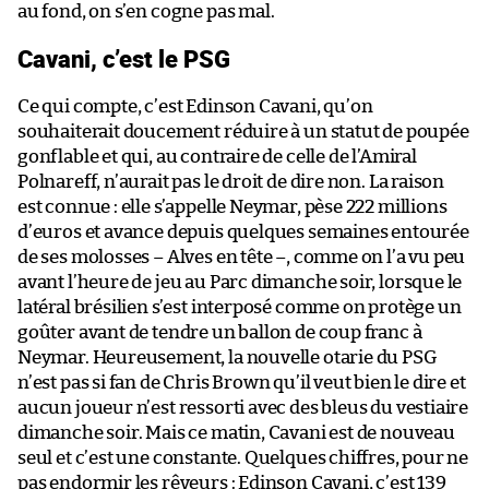
au fond, on s’en cogne pas mal.
Cavani, c’est le PSG
Ce qui compte, c’est Edinson Cavani, qu’on
souhaiterait doucement réduire à un statut de poupée
gonflable et qui, au contraire de celle de l’Amiral
Polnareff, n’aurait pas le droit de dire non. La raison
est connue : elle s’appelle Neymar, pèse 222 millions
d’euros et avance depuis quelques semaines entourée
de ses molosses – Alves en tête –, comme on l’a vu peu
avant l’heure de jeu au Parc dimanche soir, lorsque le
latéral brésilien s’est interposé comme on protège un
goûter avant de tendre un ballon de coup franc à
Neymar. Heureusement, la nouvelle otarie du PSG
n’est pas si fan de Chris Brown qu’il veut bien le dire et
aucun joueur n’est ressorti avec des bleus du vestiaire
dimanche soir. Mais ce matin, Cavani est de nouveau
seul et c’est une constante. Quelques chiffres, pour ne
pas endormir les rêveurs : Edinson Cavani, c’est 139