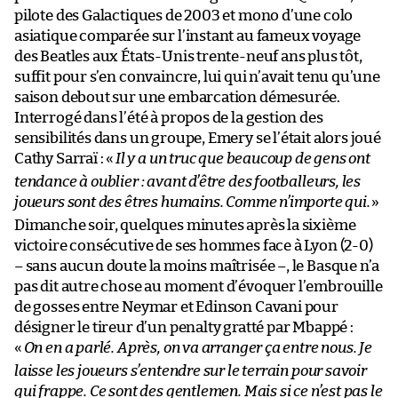
pilote des Galactiques de 2003 et mono d’une colo
asiatique comparée sur l’instant au fameux voyage
des Beatles aux États-Unis trente-neuf ans plus tôt,
suffit pour s’en convaincre, lui qui n’avait tenu qu’une
saison debout sur une embarcation démesurée.
Interrogé dans l’été à propos de la gestion des
sensibilités dans un groupe, Emery se l’était alors joué
Cathy Sarraï : «
Il y a un truc que beaucoup de gens ont
tendance à oublier : avant d’être des footballeurs, les
joueurs sont des êtres humains. Comme n’importe qui.
»
Dimanche soir, quelques minutes après la sixième
victoire consécutive de ses hommes face à Lyon (2-0)
– sans aucun doute la moins maîtrisée –, le Basque n’a
pas dit autre chose au moment d’évoquer l’embrouille
de gosses entre Neymar et Edinson Cavani pour
désigner le tireur d’un penalty gratté par Mbappé :
«
On en a parlé. Après, on va arranger ça entre nous. Je
laisse les joueurs s’entendre sur le terrain pour savoir
qui frappe. Ce sont des gentlemen. Mais si ce n’est pas le