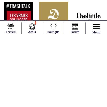
7
Accueil
Actus
Boutique
Forum
Menu
Abonnements
Contacts
La boutique SO PRESS
Mentions légales
Conditions générales d'utilisation
Publicité
Consentement RGPD
Recrutement
Joueurs en
Équipes en
tendance
tendance
Lionel Messi
Paris Saint-
Maghnes
Germain