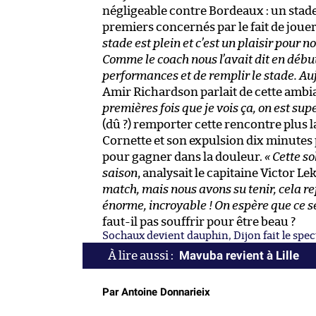
négligeable contre Bordeaux : un stade
premiers concernés par le fait de joue
stade est plein et c’est un plaisir pour n
Comme le coach nous l’avait dit en début 
performances et de remplir le stade. Aujou
Amir Richardson parlait de cette ambi
premières fois que je vois ça, on est supe
(dû ?) remporter cette rencontre plus
Cornette et son expulsion dix minutes p
pour gagner dans la douleur.
« Cette so
saison
, analysait le capitaine Victor L
match, mais nous avons su tenir, cela re
énorme, incroyable ! On espère que ce s
faut-il pas souffrir pour être beau ?
Sochaux devient dauphin, Dijon fait le spec
Mavuba revient à Lille
Par Antoine Donnarieix