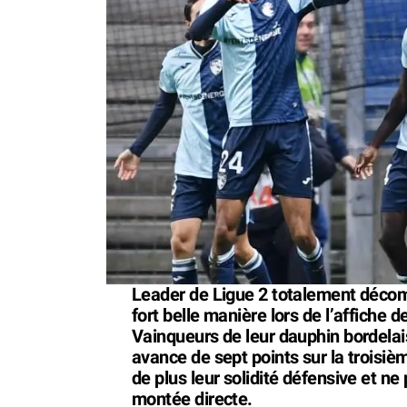
Leader de Ligue 2 totalement décomp
fort belle manière lors de l’affiche
Vainqueurs de leur dauphin bordelais
avance de sept points sur la troisi
de plus leur solidité défensive et n
montée directe.