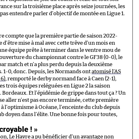
vance sur la troisième place après seize journées, les
pas entendre parler d’objectif de montée en Ligue 1.
endre compte que la première partie de saison 2022-
d’être mise à mal avec cette trêve d’un mois en
’une équipe prête à terminer dans le ventre mou de
t l’ouverture du championnat contre le GF38 (0-0), le
par match et n’a plus perdu depuis la deuxième
. 1-0, donc. Depuis, les Normands ont
atomisé l’AS
-6)
, remporté le derby normand face à Caen (2-1),
es trois équipes reléguées en Ligue 2 la saison
 Bordeaux. Et l’épidémie de grippe dans tout ça ? Un
se aller n’est pas encore terminée, cette première
 à l’optimisme à Océane, l’enceinte du club depuis
ub doyen dans l’élite. Une bonne fois pour toutes,
croyable ! »
son, Le Havre a pu bénéficier d’un avantage non