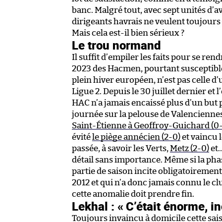
banc. Malgré tout, avec sept unités d’a
dirigeants havrais ne veulent toujours 
Mais cela est-il bien sérieux ?
Le trou normand
Il suffit d’empiler les faits pour se r
2023 des Hacmen, pourtant susceptible 
plein hiver européen, n’est pas celle d
Ligue 2. Depuis le 30 juillet dernier e
HAC n’a jamais encaissé plus d’un but 
journée sur la pelouse de Valenciennes
Saint-Étienne à Geoffroy-Guichard (0
évité
le piège annécien (2-0)
et vaincu l
passée, à savoir les Verts,
Metz (2-0)
et…
détail sans importance. Même si la pha
partie de saison incite obligatoirement
2012 et qui n’a donc jamais connu le cl
cette anomalie doit prendre fin.
Lekhal : « C’était énorme, in
Toujours invaincu à domicile cette sai