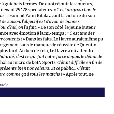
 à guichets fermés. De quoi réjouir les joueurs,
r devant 25 178 spectateurs.
« C’est un gros choc, le
ous
, résumait Yann Kitala avant la victoire du soir.
de saison, l’objectif est d’avoir de bonnes
rd’hui, on l’a fait. »
De son côté, le jeune buteur
ance avec émotion à la mi-temps :
« C’est une des
r contents ! »
Dans les faits, Le Havre aurait même pu
 largement sans le manque de réussite de Quentin
lus tard. Au lieu de cela, Le Havre a dû attendre
lidarité, c’est ce qui fait notre force depuis le début de
ekhal au micro de beIN Sports.
C’était difficile en fin de
présente bien nos valeurs. Et ce public… C’était
era comme ça à tous les matchs ! »
Après tout, ne
tacle