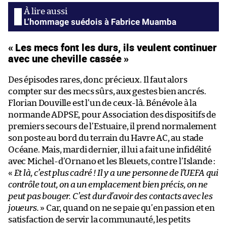
L’hommage suédois à Fabrice Muamba
« Les mecs font les durs, ils veulent continuer
avec une cheville cassée »
Des épisodes rares, donc précieux. Il faut alors
compter sur des mecs sûrs, aux gestes bien ancrés.
Florian Douville est l’un de ceux-là. Bénévole à la
normande ADPSE, pour Association des dispositifs de
premiers secours de l’Estuaire, il prend normalement
son poste au bord du terrain du Havre AC, au stade
Océane. Mais, mardi dernier, il lui a fait une infidélité
avec Michel-d’Ornano et les Bleuets, contre l’Islande :
«
Et là, c’est plus cadré ! Il y a une personne de l’UEFA qui
contrôle tout, on a un emplacement bien précis, on ne
peut pas bouger. C’est dur d’avoir des contacts avec les
joueurs.
» Car, quand on ne se paie qu’en passion et en
satisfaction de servir la communauté, les petits