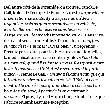
De l’autre côté de la pyramide, on trouve Franck Le
Gall, le doc de l’équipe de France. Lui est «
un privilégié.
En sélection nationale, il y a toujours un médecin
urgentiste, trois ou quatre secouristes, un véhicule,
éventuellement un lit réservé dans les services
d’urgence pour les matchs internationaux
» . Dans 99 %
des cas, il sera à peine utilisé. D’abord car «
neuf fois
sur dix, c’est
« T’as mal ? Tu vas bien ? Tu reprends. » »
Ensuite parce que, pour les blessures traditionnelles,
la médicalisation est rarement urgente : «
Pour Fekir
au Portugal, quand il se fait son croisé, il est parti avant
la mi-temps passer l’IRM, il est revenu avant la fin du
match
» , remet Le Gall. «
On avait l’examen clinique qui
laissait entendre qu’il avait un croisé, l’IRM qui nous
montrait le croisé et pas grand-chose à côté à part un
bout de ménisque, à partir de là on avait tout le
dossier.
» Et puis, il y a le 1 % qui change tout. Parce que
Fabrice Muamba est une exception.