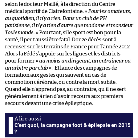
selon le docteur Maillé, à la direction du Centre
médical sportif de Clairefontaine. «
Pour les amateurs,
au quotidien, il n’y a rien. Dans un club de PH
parisienne, il n’y a rien d’autre que madame et monsieur
Toulemonde.
» Pourtant, si le sport est bon pour la
santé, il peut aussi être fatal. Douze décès sont à
recenser sur les terrains de France pour l’année 2012.
Alors la Fédé s’appuie sur les ligues et les districts
pour former «
au moins un dirigeant, un entraîneur ou
un arbitre par club
» . Et lance des campagnes de
formation aux gestes qui sauvent en cas de
commotion cérébrale, ou contre la mort subite.
Quand elle n’apprend pas, au contraire, qu’il ne sert
généralement à rien d’avoir recours aux premiers
secours devant une crise épileptique.
C’est quoi, la campagne foot & épilepsie en 2015
?