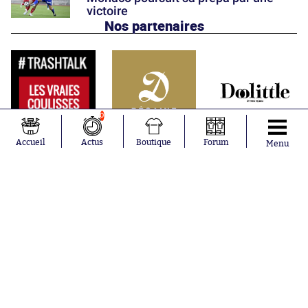
victoire
Nos partenaires
0
Accueil
Actus
Boutique
Forum
Menu
Abonnements
Contacts
La boutique SO PRESS
Mentions légales
Conditions générales d'utilisation
Publicité
Consentement RGPD
Recrutement
Joueurs en
Équipes en