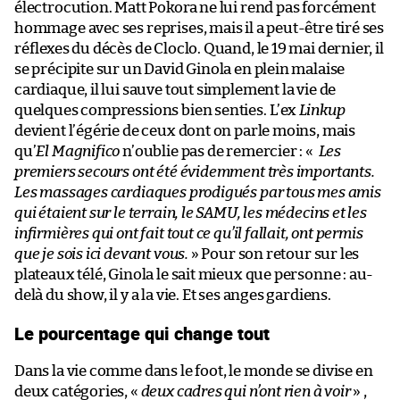
électrocution. Matt Pokora ne lui rend pas forcément
hommage avec ses reprises, mais il a peut-être tiré ses
réflexes du décès de Cloclo. Quand, le 19 mai dernier, il
se précipite sur un David Ginola en plein malaise
cardiaque, il lui sauve tout simplement la vie de
quelques compressions bien senties. L’ex
Linkup
devient l’égérie de ceux dont on parle moins, mais
qu’
El Magnifico
n’oublie pas de remercier : «
Les
premiers secours ont été évidemment très importants.
Les massages cardiaques prodigués par tous mes amis
qui étaient sur le terrain, le SAMU, les médecins et les
infirmières qui ont fait tout ce qu’il fallait, ont permis
que je sois ici devant vous.
» Pour son retour sur les
plateaux télé, Ginola le sait mieux que personne : au-
delà du show, il y a la vie. Et ses anges gardiens.
Le pourcentage qui change tout
Dans la vie comme dans le foot, le monde se divise en
deux catégories, «
deux cadres qui n’ont rien à voir
» ,