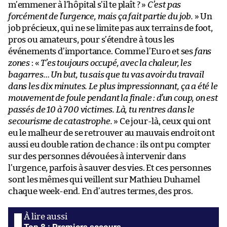
m’emmener à l’hôpital s’il te plaît ? »
C’est pas
forcément de l’urgence, mais ça fait partie du job.
» Un
job précieux, qui ne se limite pas aux terrains de foot,
pros ou amateurs, pour s’étendre à tous les
événements d’importance. Comme l’Euro et ses
fans
zones
: «
T’es toujours occupé, avec la chaleur, les
bagarres… Un but, tu sais que tu vas avoir du travail
dans les dix minutes. Le plus impressionnant, ça a été le
mouvement de foule pendant la finale : d’un coup, on est
passés de 10 à 700 victimes. Là, tu rentres dans le
secourisme de catastrophe.
» Ce jour-là, ceux qui ont
eu le malheur de se retrouver au mauvais endroit ont
aussi eu double ration de chance : ils ont pu compter
sur des personnes dévouées à intervenir dans
l’urgence, parfois à sauver des vies. Et ces personnes
sont les mêmes qui veillent sur Mathieu Duhamel
chaque week-end. En d’autres termes, des pros.
Top 8 : Premiers secours