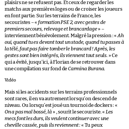
plaisirs ne se refusent pas. Et ceux de regarder les
matchs aux premières loges ou de croiser les joueurs
en font partie. Sur les terrains de France, les
secouristes – «
formation PSE 2, avec gestes de
premiers secours, relevage et brancardage
» –
interviennent bénévolement. Malgré la pression : «
Ah
oui, quand tu es devant tout un stade, quand tu passes à
la télé, faut pas faire tomber le brancard ! Après, les
gestes sont bien intégrés, ils viennent tout seuls.
» Ce
qui a évité, jusqu’ici, à Florian de se retrouver dans
une compilation sur fond de
Carmina Burana
.
Vidéo
Mais si les accidents sur les terrains professionnels
sont rares, il en va autrement lorsqu’on descend de
niveau. Ou lorsqu’est joué un tournoi de dockers : «
On a pas mal bossé, là
» , sourit le secouriste. «
Les
mecs font les durs, ils veulent continuer avec une
cheville cassée, puis ils reviennent :
« Tu peux