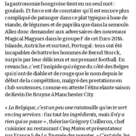
la gastronomie hongroise tient en un seul mot :
goulash. Et force est de constater qu’il est encore plus
compliqué de patauger dans ce plat typique à base de
viande, de légumes et de paprika que dans la semoule.
Allez donc demander aux adversaires des nouveaux
Magical Magyars dans le groupe F de cet Euro 2016.
Islande, Autriche et surtout, Portugal : tous ont été
incapables de battre les hommes de Bernd Storck,
surpris par leur délicieux et surprenant football. En
revanche, c’est l’insipide qui règne du côté des Belges
qui n’ont de diable et de rouge que le nom depuis le
début de la compétition, malgré des prestations en
club soutenues, comme en atteste l’étincelante saison
de Kevin De Bruyne à Manchester City.
«
La Belgique, c’est un peu une ratatouille qu’on te sert
en cinq services : t’as tout les ingrédients, mais il n’y a
rien qui se passe
» , théorise Grégory Cuilleron, chef
cuisinier au restaurant
Cinq Mains
et présentateur
sur France 5 de
La Tournée des popotes
. «
C’est vide, les