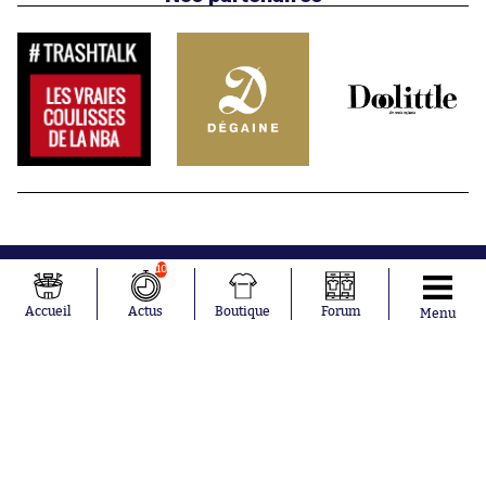
10
Accueil
Actus
Boutique
Forum
Menu
Abonnements
Contacts
La boutique SO PRESS
Mentions légales
Conditions générales d'utilisation
Publicité
Consentement RGPD
Recrutement
Joueurs en
Équipes en
tendance
tendance