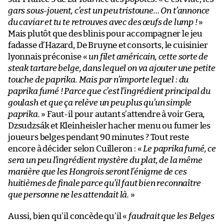
gars sous-jouent, c’est un peu tristoune… On t’annonce
du caviar et tu te retrouves avec des œufs de lump !
»
Mais plutôt que des blinis pour accompagner le jeu
fadasse d’Hazard, De Bruyne et consorts, le cuisinier
lyonnais préconise «
un filet américain, cette sorte de
steak tartare belge, dans lequel on va ajouter une petite
touche de paprika. Mais par n’importe lequel : du
paprika fumé ! Parce que c’est l’ingrédient principal du
goulash et que ça relève un peu plus qu’un simple
paprika.
» Faut-il pour autant s’attendre à voir Gera,
Dzsudzsák et Kleinheisler hacher menu ou fumer les
joueurs belges pendant 90 minutes ? Tout reste
encore à décider selon Cuilleron : «
Le paprika fumé, ce
sera un peu l’ingrédient mystère du plat, de la même
manière que les Hongrois seront l’énigme de ces
huitièmes de finale parce qu’il faut bien reconnaître
que personne ne les attendait là.
»
Aussi, bien qu’il concède qu’il «
faudrait que les Belges