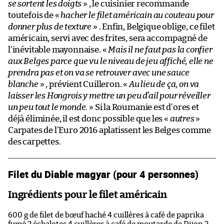
se sortent les doigts
» , le cuisinier recommande
toutefois de «
hacher le filet américain au couteau pour
donner plus de texture
» . Enfin, Belgique oblige, ce filet
américain, servi avec des frites, sera accompagné de
l’inévitable mayonnaise. «
Mais il ne faut pas la confier
aux Belges parce que vu le niveau de jeu affiché, elle ne
prendra pas et on va se retrouver avec une sauce
blanche
» , prévient Cuilleron. «
Au lieu de ça, on va
laisser les Hongrois y mettre un peu d’ail pour réveiller
un peu tout le monde.
» Si la Roumanie est d’ores et
déjà éliminée, il est donc possible que les «
autres
»
Carpates de l’Euro 2016 aplatissent les Belges comme
des carpettes.
Filet du Diable magyar (pour 4 personnes)
Ingrédients pour le filet américain
600 g de filet de bœuf haché 4 cuillères à café de paprika