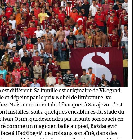
t différent. Sa famille est originaire de Višegrad.
e et dépeint par le prix Nobel de littérature Ivo
ina
. Mais au moment de débarquer à Sarajevo, c’est
ont installés, soit à quelques encablures du stade du
 Ivan Osim, qui deviendra par la suite son coach en
péré comme un magicien balle au pied, Baždarević
face à Hadžibegić, de trois ans son aîné, dans des