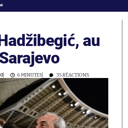
ne
Hadžibegić, au
 Sarajevo
00
6 MINUTES
35
RÉACTIONS