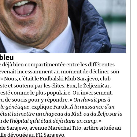
 bleu
e déjà bien compartimentée entre les différentes
n revenait incessamment au moment de décliner son
» Nous, c’était le Fudbalski Klub Sarajevo, club
 et soutenu par les élites. Eux, le Željezničar,
resté comme le plus populaire. Ou inversement.
eu de soucis pour y répondre. «
On n’avait pas à
 de génétique
, explique Faruk.
À la naissance d’un
’était lui mettre un chapeau du Klub ou du Željo sur la
ti de l’hôpital qu’il était déjà dans un camp.
»
e de Sarajevo, avenue Maréchal Tito, artère située au
ville dévouée au FK Sarajevo.