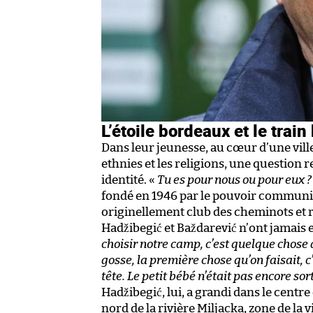
L’étoile bordeaux et le train
Dans leur jeunesse, au cœur d’une vill
ethnies et les religions, une questio
identité. «
Tu es pour nous ou pour eux ?
fondé en 1946 par le pouvoir communiste
originellement club des cheminots et 
Hadžibegić et Baždarević n’ont jamais 
choisir notre camp, c’est quelque chose
gosse, la première chose qu’on faisait, c
tête. Le petit bébé n’était pas encore sor
Hadžibegić, lui, a grandi dans le centr
nord de la rivière Miljacka, zone de la 