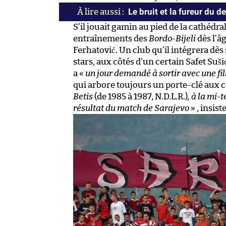
Le bruit et la fureur du d
S’il jouait gamin au pied de la cathéd
entraînements des
Bordo-Bijeli
dès l’â
Ferhatović. Un club qu’il intégrera dè
stars, aux côtés d’un certain Safet Suši
a «
un jour demandé à sortir avec une fil
qui arbore toujours un porte-clé aux 
Betis
(de 1985 à 1987, N.D.L.R.)
, à la mi-
résultat du match de Sarajevo
» , insiste