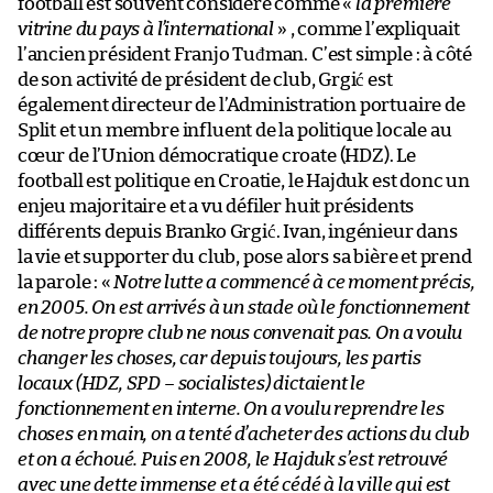
football est souvent considéré comme «
la première
vitrine du pays à l’international
» , comme l’expliquait
l’ancien président Franjo Tuđman. C’est simple : à côté
de son activité de président de club, Grgić est
également directeur de l’Administration portuaire de
Split et un membre influent de la politique locale au
cœur de l’Union démocratique croate (HDZ). Le
football est politique en Croatie, le Hajduk est donc un
enjeu majoritaire et a vu défiler huit présidents
différents depuis Branko Grgić. Ivan, ingénieur dans
la vie et supporter du club, pose alors sa bière et prend
la parole : «
Notre lutte a commencé à ce moment précis,
en 2005. On est arrivés à un stade où le fonctionnement
de notre propre club ne nous convenait pas. On a voulu
changer les choses, car depuis toujours, les partis
locaux (HDZ, SPD – socialistes) dictaient le
fonctionnement en interne. On a voulu reprendre les
choses en main, on a tenté d’acheter des actions du club
et on a échoué. Puis en 2008, le Hajduk s’est retrouvé
avec une dette immense et a été cédé à la ville qui est