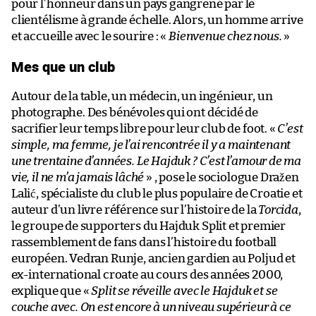
pour l’honneur dans un pays gangrené par le
clientélisme à grande échelle. Alors, un homme arrive
et accueille avec le sourire : «
Bienvenue chez nous.
»
Mes que un club
Autour de la table, un médecin, un ingénieur, un
photographe. Des bénévoles qui ont décidé de
sacrifier leur temps libre pour leur club de foot. «
C’est
simple, ma femme, je l’ai rencontrée il y a maintenant
une trentaine d’années. Le Hajduk ? C’est l’amour de ma
vie, il ne m’a jamais lâché
» , pose le sociologue Dražen
Lalić, spécialiste du club le plus populaire de Croatie et
auteur d’un livre référence sur l’histoire de la
Torcida
,
le groupe de supporters du Hajduk Split et premier
rassemblement de fans dans l’histoire du football
européen. Vedran Runje, ancien gardien au Poljud et
ex-international croate au cours des années 2000,
explique que «
Split se réveille avec le Hajduk et se
couche avec. On est encore à un niveau supérieur à ce