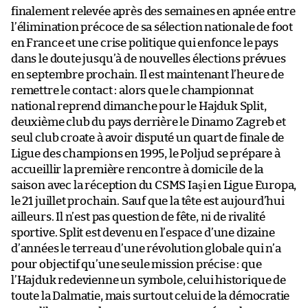
finalement relevée après des semaines en apnée entre
l’élimination précoce de sa sélection nationale de foot
en France et une crise politique qui enfonce le pays
dans le doute jusqu’à de nouvelles élections prévues
en septembre prochain. Il est maintenant l’heure de
remettre le contact : alors que le championnat
national reprend dimanche pour le Hajduk Split,
deuxième club du pays derrière le Dinamo Zagreb et
seul club croate à avoir disputé un quart de finale de
Ligue des champions en 1995, le Poljud se prépare à
accueillir la première rencontre à domicile de la
saison avec la réception du CSMS Iaşi en Ligue Europa,
le 21 juillet prochain. Sauf que la tête est aujourd’hui
ailleurs. Il n’est pas question de fête, ni de rivalité
sportive. Split est devenu en l’espace d’une dizaine
d’années le terreau d’une révolution globale qui n’a
pour objectif qu’une seule mission précise : que
l’Hajduk redevienne un symbole, celui historique de
toute la Dalmatie, mais surtout celui de la démocratie