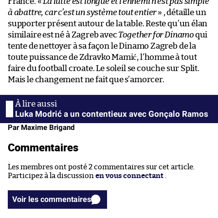
France. «
La lutte est longue et l’ennemi n’est pas simple
à abattre, car c’est un système tout entier
» , détaille un
supporter présent autour de la table. Reste qu’un élan
similaire est né à Zagreb avec
Together for Dinamo
qui
tente de nettoyer à sa façon le Dinamo Zagreb de la
toute puissance de Zdravko Mamić, l’homme à tout
faire du football croate. Le soleil se couche sur Split.
Mais le changement ne fait que s’amorcer.
Luka Modrić a un contentieux avec Gonçalo Ramos
Par Maxime Brigand
Commentaires
Les membres ont posté 2 commentaires sur cet article.
Participez à la discussion
en vous connectant
.
Voir les commentaires