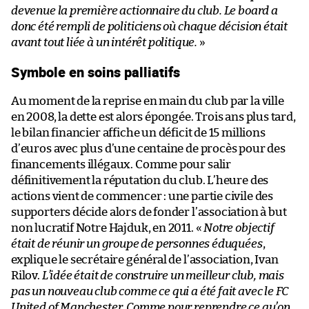
devenue la première actionnaire du club. Le board a
donc été rempli de politiciens où chaque décision était
avant tout liée à un intérêt politique.
»
Symbole en soins palliatifs
Au moment de la reprise en main du club par la ville
en 2008, la dette est alors épongée. Trois ans plus tard,
le bilan financier affiche un déficit de 15 millions
d’euros avec plus d’une centaine de procès pour des
financements illégaux. Comme pour salir
définitivement la réputation du club. L’heure des
actions vient de commencer : une partie civile des
supporters décide alors de fonder l’association à but
non lucratif Notre Hajduk, en 2011. «
Notre objectif
était de réunir un groupe de personnes éduquées
,
explique le secrétaire général de l’association, Ivan
Rilov.
L’idée était de construire un meilleur club, mais
pas un nouveau club comme ce qui a été fait avec le FC
United of Manchester. Comme pour reprendre ce qu’on