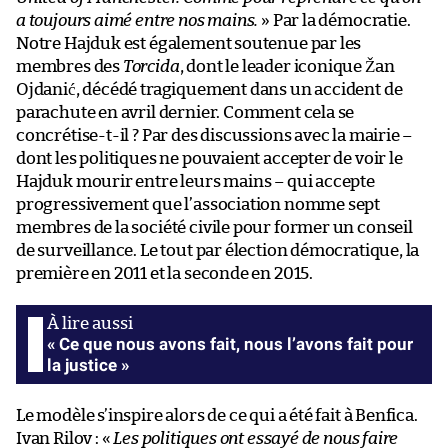
a toujours aimé entre nos mains.
» Par la démocratie.
Notre Hajduk est également soutenue par les
membres des
Torcida
, dont le leader iconique Žan
Ojdanić, décédé tragiquement dans un accident de
parachute en avril dernier. Comment cela se
concrétise-t-il ? Par des discussions avec la mairie –
dont les politiques ne pouvaient accepter de voir le
Hajduk mourir entre leurs mains – qui accepte
progressivement que l’association nomme sept
membres de la société civile pour former un conseil
de surveillance. Le tout par élection démocratique, la
première en 2011 et la seconde en 2015.
« Ce que nous avons fait, nous l’avons fait pour
la justice »
Le modèle s’inspire alors de ce qui a été fait à Benfica.
Ivan Rilov : «
Les politiques ont essayé de nous faire