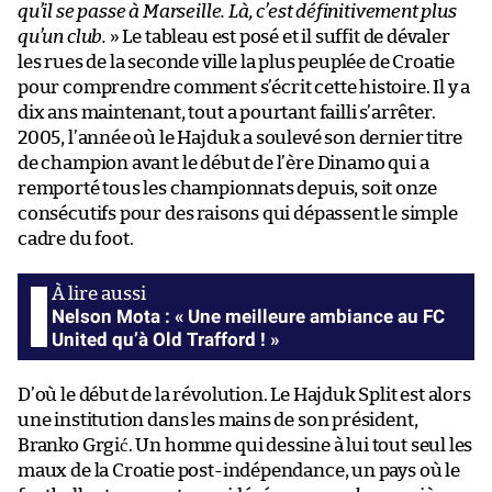
qu’il se passe à Marseille. Là, c’est définitivement plus
qu’un club.
» Le tableau est posé et il suffit de dévaler
les rues de la seconde ville la plus peuplée de Croatie
pour comprendre comment s’écrit cette histoire. Il y a
dix ans maintenant, tout a pourtant failli s’arrêter.
2005, l’année où le Hajduk a soulevé son dernier titre
de champion avant le début de l’ère Dinamo qui a
remporté tous les championnats depuis, soit onze
consécutifs pour des raisons qui dépassent le simple
cadre du foot.
Nelson Mota : « Une meilleure ambiance au FC
United qu’à Old Trafford ! »
D’où le début de la révolution. Le Hajduk Split est alors
une institution dans les mains de son président,
Branko Grgić. Un homme qui dessine à lui tout seul les
maux de la Croatie post-indépendance, un pays où le