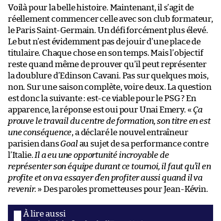
Voilà pour la belle histoire. Maintenant, il s’agit de
réellement commencer celle avec son club formateur,
le Paris Saint-Germain. Un défi forcément plus élevé.
Le but n’est évidemment pas de jouir d’une place de
titulaire. Chaque chose en son temps. Mais l’objectif
reste quand même de prouver qu’il peut représenter
la doublure d’Edinson Cavani. Pas sur quelques mois,
non. Sur une saison complète, voire deux. La question
est donc la suivante : est-ce viable pour le PSG ? En
apparence, la réponse est oui pour Unai Emery. «
Ça
prouve le travail du centre de formation, son titre en est
une conséquence
, a déclaré le nouvel entraîneur
parisien dans
Goal
au sujet de sa performance contre
l’Italie.
Il a eu une opportunité incroyable de
représenter son équipe durant ce tournoi, il faut qu’il en
profite et on va essayer d’en profiter aussi quand il va
revenir.
» Des paroles prometteuses pour Jean-Kévin.