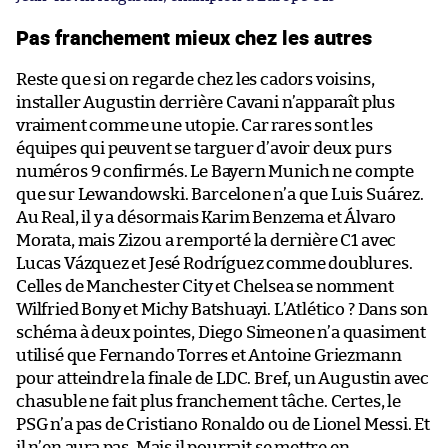
Pas franchement mieux chez les autres
Reste que si on regarde chez les cadors voisins,
installer Augustin derrière Cavani n’apparaît plus
vraiment comme une utopie. Car rares sont les
équipes qui peuvent se targuer d’avoir deux purs
numéros 9 confirmés. Le Bayern Munich ne compte
que sur Lewandowski. Barcelone n’a que Luis Suárez.
Au Real, il y a désormais Karim Benzema et Álvaro
Morata, mais Zizou a remporté la dernière C1 avec
Lucas Vázquez et Jesé Rodríguez comme doublures.
Celles de Manchester City et Chelsea se nomment
Wilfried Bony et Michy Batshuayi. L’Atlético ? Dans son
schéma à deux pointes, Diego Simeone n’a quasiment
utilisé que Fernando Torres et Antoine Griezmann
pour atteindre la finale de LDC. Bref, un Augustin avec
chasuble ne fait plus franchement tâche. Certes, le
PSG n’a pas de Cristiano Ronaldo ou de Lionel Messi. Et
il n’en aura pas. Mais il pourrait se mettre en