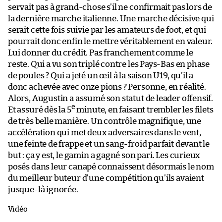
servait pas à grand-chose s’il ne confirmait pas lors de
la dernière marche italienne. Une marche décisive qui
serait cette fois suivie par les amateurs de foot, et qui
pourrait donc enfin le mettre véritablement en valeur.
Lui donner du crédit. Pas franchement comme le
reste. Qui a vu son triplé contre les Pays-Bas en phase
de poules ? Qui a jeté un œil à la saison U19, qu’il a
donc achevée avec onze pions ? Personne, en réalité.
Alors, Augustin a assumé son statut de leader offensif.
e
Et assuré dès la 5
minute, en faisant trembler les filets
de très belle manière. Un contrôle magnifique, une
accélération qui met deux adversaires dans le vent,
une feinte de frappe et un sang-froid parfait devant le
but : ça y est, le gamin a gagné son pari. Les curieux
posés dans leur canapé connaissent désormais le nom
du meilleur buteur d’une compétition qu’ils avaient
jusque-là ignorée.
Vidéo