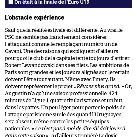
On était à la finale de l’Euro U19
L’obstacle expérience
Sauf que la réalité estivale est différente. Au vrai, le
PSG ne semble pas franchement considérer
l’attaquant comme le remplaçant numéro un de
Cavani. Une des raisons qui expliquent d’ailleurs
pourquoi le club de la capitale tente toujours d’attirer
Robert Lewandowski dans ses filets. Les ambitions de
Paris sont grandes et les joueurs alignés sur le terrain
doivent l’être tout autant. Même avec Emery. Ils
doivent représenter le projet «
Rêvons plus grand.
» Or,
Augustin n’a qu’une saison professionnelle, 424
minutes de Ligue 1, quatre titularisations et un but
dans les pattes. Un peu léger pour porter le poids de
l’attaque parisienne sur le dos quand l’Uruguayen
sera absent, même contre les petites équipes
nationales. «
Ce n’est pas à moi de dire s’il doit jouer à
Paris cette saison
» , a d’ailleurs tempéré Ludovic