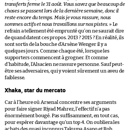
transferts ferme le 31 août. Vous savez que beaucoup de
choses se passent lors de la dernière semaine, donc il
reste encore du temps. Mais je vous rassure, nous
sommes actifs et nous travaillons sur nos pistes.
» Le
refrain a tellement été emprunté qu’on ne saurait dire
de quand datent ces propos. 2013 ? 2015 ? En réalité, ils
sont sortis de la bouche d’Arsène Wenger il y a
quelques jours. Comme chaque été, lorsque les
supporters commencent à grogner. Et comme
d’habitude, l’Alsacien ne rassure personne. Sauf peut-
être ses adversaires, qui y voient sûrement un aveu de
faiblesse.
Xhaka, star du mercato
Car à l’heure où Arsenal concentre ses arguments
pour faire signer Riyad Mahrez, l’effectif n’a pas
énormément bougé. Pas suffisamment, en tout cas,
pour espérer davantage qu’un top 4. On oubliera les
achats des quasi inconnus Takuma Asano et Rob