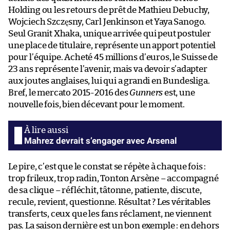
Holding ou les retours de prêt de Mathieu Debuchy,
Wojciech Szczęsny, Carl Jenkinson et Yaya Sanogo.
Seul Granit Xhaka, unique arrivée qui peut postuler
une place de titulaire, représente un apport potentiel
pour l’équipe. Acheté 45 millions d’euros, le Suisse de
23 ans représente l’avenir, mais va devoir s’adapter
aux joutes anglaises, lui qui a grandi en Bundesliga.
Bref, le mercato 2015-2016 des
Gunners
est, une
nouvelle fois, bien décevant pour le moment.
Mahrez devrait s’engager avec Arsenal
Le pire, c’est que le constat se répète à chaque fois :
trop frileux, trop radin, Tonton Arsène – accompagné
de sa clique – réfléchit, tâtonne, patiente, discute,
recule, revient, questionne. Résultat ? Les véritables
transferts, ceux que les fans réclament, ne viennent
pas. La saison dernière est un bon exemple : en dehors