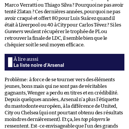
Marco Verratti ou Thiago Silva ? Pourquoi ne pas avoir
tenté Zlatan ? Ces dernières années, pourquoi ne pas
avoir craqué et offert 80 pour Luis Suárez quand il
était à Liverpool ou 40 à City pour Carlos Tévez ? Si les
Gunners
veulent récupérer le trophée de PL ou
retrouver la finale de LDC, il semble bien que le
chéquier soit le seul moyen efficace.
La liste noire d’Arsenal
Problème : à force de se tourner vers des éléments
jeunes, bons mais qui ne sont pas de véritables
gagnants, Wenger a perdu en titres et en crédibilité.
Depuis quelques années, Arsenal n’a plus l’étiquette
du mastodonte européen, à la différence de United,
City ou Chelsea (qui ont pourtant obtenu des résultats
moindres dernièrement). Et ça, les
top players
le
ressentent. Est-ce envisageable que l’un des grands