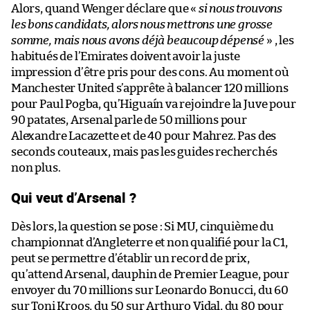
Alors, quand Wenger déclare que «
si nous trouvons
les bons candidats, alors nous mettrons une grosse
somme, mais nous avons déjà beaucoup dépensé
» , les
habitués de l’Emirates doivent avoir la juste
impression d’être pris pour des cons. Au moment où
Manchester United s’apprête à balancer 120 millions
pour Paul Pogba, qu’Higuaín va rejoindre la Juve pour
90 patates, Arsenal parle de 50 millions pour
Alexandre Lacazette et de 40 pour Mahrez. Pas des
seconds couteaux, mais pas les guides recherchés
non plus.
Qui veut d’Arsenal ?
Dès lors, la question se pose : Si MU, cinquième du
championnat d’Angleterre et non qualifié pour la C1,
peut se permettre d’établir un record de prix,
qu’attend Arsenal, dauphin de Premier League, pour
envoyer du 70 millions sur Leonardo Bonucci, du 60
sur Toni Kroos, du 50 sur Arthuro Vidal, du 80 pour