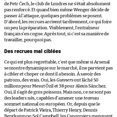
de Petr Čech, le club de Londres ne s’était absolument
pas renforcé. Et quand bien même Wenger décide de
passer à l’attaque, quelques problèmes se posent.
D’abord, les recrues arrivent tardivement, ce qui foire
un peu la préparation. Visiblement, l’entraîneur
français s’en cogne. Après tout, si c’est sa manière de
travailler, pourquoi pas.
Des recrues mal ciblées
Ce qui est plus regrettable, c’est que même si Arsenal
se montre dynamique sur le marché, il ne parvient pas
à cibler et choper ce dont il a besoin. À savoir des
patrons, des vrais. Oui, les
Gunners
ont lâché 50
millions pour Mesut Özil et 38 pour Alexis Sánchez.
Oui, il s’agit de gros poissons. Mais non, ce ne sont pas
des leaders nés, capables d’amener une
team
au
sommet national ou européen. Or, depuis que le
départ de Patrick Vieira, Thierry Henry, Dennis
Bergkamp ou Sol Campbell, les Canonniers manquent