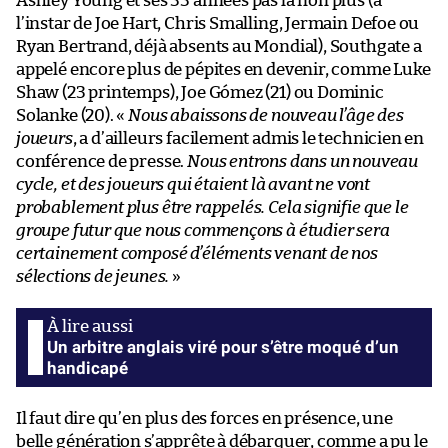
Ashley Young et ses 33 années pas là non plus (à
l’instar de Joe Hart, Chris Smalling, Jermain Defoe ou
Ryan Bertrand, déjà absents au Mondial), Southgate a
appelé encore plus de pépites en devenir, comme Luke
Shaw (23 printemps), Joe Gómez (21) ou Dominic
Solanke (20). «
Nous abaissons de nouveau l’âge des
joueurs
, a d’ailleurs facilement admis le technicien en
conférence de presse.
Nous entrons dans un nouveau
cycle, et des joueurs qui étaient là avant ne vont
probablement plus être rappelés. Cela signifie que le
groupe futur que nous commençons à étudier sera
certainement composé d’éléments venant de nos
sélections de jeunes.
»
Un arbitre anglais viré pour s’être moqué d’un
handicapé
Il faut dire qu’en plus des forces en présence, une
belle génération s’apprête à débarquer, comme a pu le