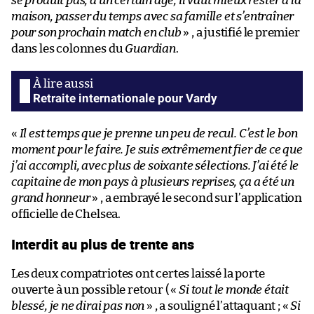
se produit pas, à un certain âge, il vaut mieux rester à la
maison, passer du temps avec sa famille et s’entraîner
pour son prochain match en club
» , a justifié le premier
dans les colonnes du
Guardian
.
Retraite internationale pour Vardy
«
Il est temps que je prenne un peu de recul. C’est le bon
moment pour le faire. Je suis extrêmement fier de ce que
j’ai accompli, avec plus de soixante sélections. J’ai été le
capitaine de mon pays à plusieurs reprises, ça a été un
grand honneur
» , a embrayé le second sur l’application
officielle de Chelsea.
Interdit au plus de trente ans
Les deux compatriotes ont certes laissé la porte
ouverte à un possible retour ( «
Si tout le monde était
blessé, je ne dirai pas non
» , a souligné l’attaquant ; «
Si