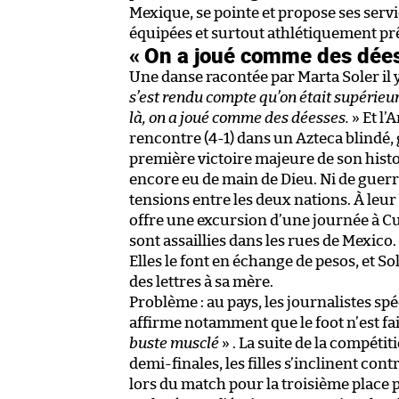
Mexique, se pointe et propose ses servic
équipées et surtout athlétiquement prê
« On a joué comme des dée
Une danse racontée par Marta Soler il y
s’est rendu compte qu’on était supérieur
là, on a joué comme des déesses.
» Et l’
rencontre (4-1) dans un Azteca blindé,
première victoire majeure de son histoi
encore eu de main de Dieu. Ni de guer
tensions entre les deux nations. À leur 
offre une excursion d’une journée à C
sont assaillies dans les rues de Mexico
Elles le font en échange de pesos, et 
des lettres à sa mère.
Problème : au pays, les journalistes spé
affirme notamment que le foot n’est fa
buste musclé
» . La suite de la compéti
demi-finales, les filles s’inclinent con
lors du match pour la troisième place pa