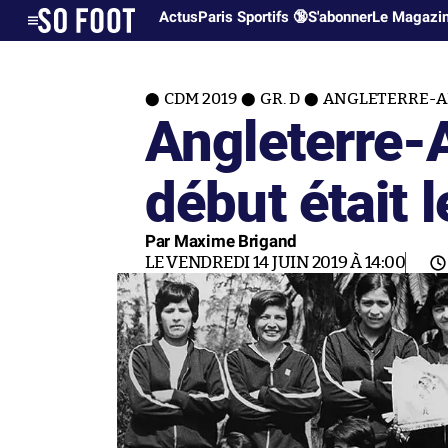
Actus
Paris Sportifs 🔞
S'abonner
Le Magazi
CDM 2019
GR. D
ANGLETERRE-
Angleterre-A
début était 
Par Maxime Brigand
LE VENDREDI 14 JUIN 2019 À 14:00