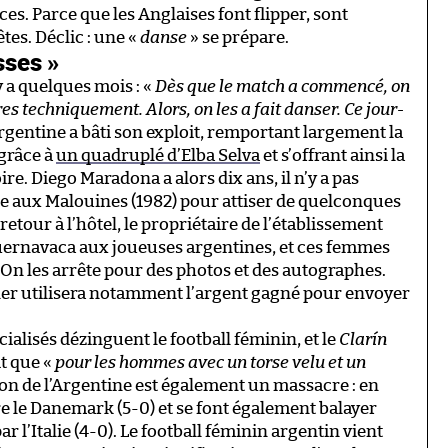
es. Parce que les Anglaises font flipper, sont
tes. Déclic : une «
danse
» se prépare.
sses »
 a quelques mois : «
Dès que le match a commencé, on
es techniquement. Alors, on les a fait danser. Ce jour-
Argentine a bâti son exploit, remportant largement la
 grâce à
un quadruplé d’Elba Selva
et s’offrant ainsi la
re. Diego Maradona a alors dix ans, il n’y a pas
re aux Malouines (1982) pour attiser de quelconques
retour à l’hôtel, le propriétaire de l’établissement
uernavaca aux joueuses argentines, et ces femmes
. On les arrête pour des photos et des autographes.
Soler utilisera notamment l’argent gagné pour envoyer
cialisés dézinguent le football féminin, et le
Clarín
it que «
pour les hommes avec un torse velu et un
tion de l’Argentine est également un massacre : en
tre le Danemark (5-0) et se font également balayer
r l’Italie (4-0). Le football féminin argentin vient