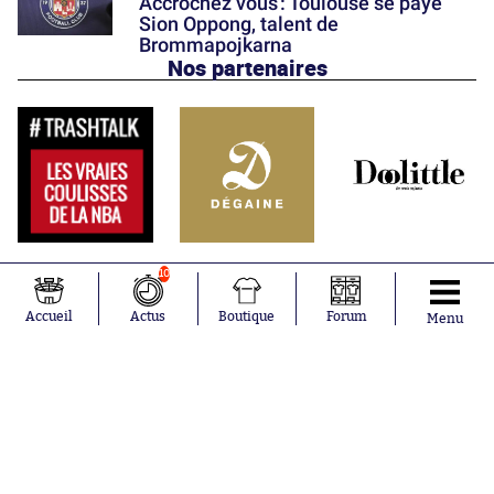
Accrochez vous : Toulouse se paye
Sion Oppong, talent de
Brommapojkarna
Nos partenaires
10
Accueil
Actus
Boutique
Forum
Menu
Abonnements
Contacts
La boutique SO PRESS
Mentions légales
Conditions générales d'utilisation
Publicité
Consentement RGPD
Recrutement