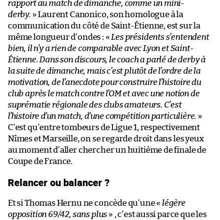
rapport au match de dimanche, comme un mini-
derby.
» Laurent Canonico, son homologue à la
communication du côté de Saint-Étienne, est sur la
même longueur d’ondes : «
Les présidents s’entendent
bien, il n’y a rien de comparable avec Lyon et Saint-
Étienne. Dans son discours, le coach a parlé de derby à
la suite de dimanche, mais c’est plutôt de l’ordre de la
motivation, de l’anecdote pour construire l’histoire du
club après le match contre l’OM et avec une notion de
suprématie régionale des clubs amateurs. C’est
l’histoire d’un match, d’une compétition particulière.
»
C’est qu’entre tombeurs de Ligue 1, respectivement
Nîmes et Marseille, on se regarde droit dans les yeux
au moment d’aller chercher un huitième de finale de
Coupe de France.
Relancer ou balancer ?
Et si Thomas Hernu ne concède qu’une «
légère
opposition 69/42, sans plus
» , c’est aussi parce que les