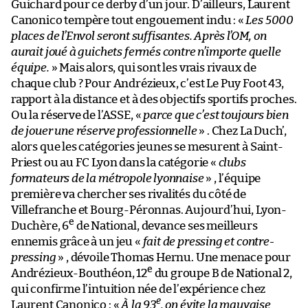
Guichard pour ce derby d’un jour. D’ailleurs, Laurent
Canonico tempère tout engouement indu : «
Les 5000
places de l’Envol seront suffisantes. Après l’OM, on
aurait joué à guichets fermés contre n’importe quelle
équipe.
» Mais alors, qui sont les vrais rivaux de
chaque club ? Pour Andrézieux, c’est Le Puy Foot 43,
rapport à la distance et à des objectifs sportifs proches.
Ou la réserve de l’ASSE, «
parce que c’est toujours bien
de jouer une réserve professionnelle
» . Chez La Duch’,
alors que les catégories jeunes se mesurent à Saint-
Priest ou au FC Lyon dans la catégorie «
clubs
formateurs de la métropole lyonnaise
» , l’équipe
première va chercher ses rivalités du côté de
Villefranche et Bourg-Péronnas. Aujourd’hui, Lyon-
e
Duchère, 6
de National, devance ses meilleurs
ennemis grâce à un jeu «
fait de pressing et contre-
pressing
» , dévoile Thomas Hernu. Une menace pour
e
Andrézieux-Bouthéon, 12
du groupe B de National 2,
qui confirme l’intuition née de l’expérience chez
e
Laurent Canonico : «
À la 93
, on évite la mauvaise