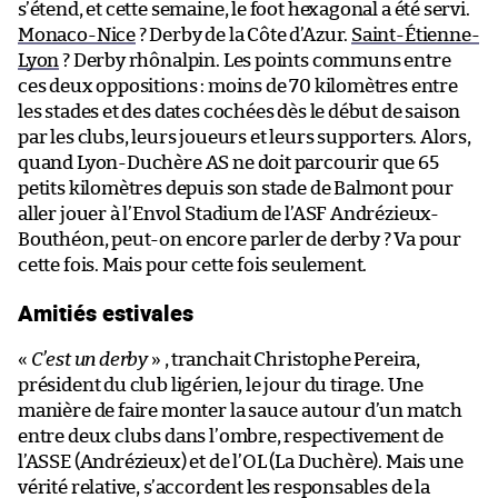
s’étend, et cette semaine, le foot hexagonal a été servi.
Monaco-Nice
? Derby de la Côte d’Azur.
Saint-Étienne-
Lyon
? Derby rhônalpin. Les points communs entre
ces deux oppositions : moins de 70 kilomètres entre
les stades et des dates cochées dès le début de saison
par les clubs, leurs joueurs et leurs supporters. Alors,
quand Lyon-Duchère AS ne doit parcourir que 65
petits kilomètres depuis son stade de Balmont pour
aller jouer à l’Envol Stadium de l’ASF Andrézieux-
Bouthéon, peut-on encore parler de derby ? Va pour
cette fois. Mais pour cette fois seulement.
Amitiés estivales
«
C’est un derby
» , tranchait Christophe Pereira,
président du club ligérien, le jour du tirage. Une
manière de faire monter la sauce autour d’un match
entre deux clubs dans l’ombre, respectivement de
l’ASSE (Andrézieux) et de l’OL (La Duchère). Mais une
vérité relative, s’accordent les responsables de la