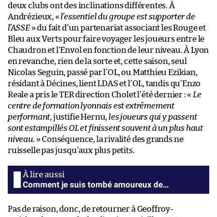
deux clubs ont des inclinations différentes. À
Andrézieux, «
l’essentiel du groupe est supporter de
l’ASSE
» du fait d’un partenariat associant les Rouge et
Bleu aux Verts pour faire voyager les joueurs entre le
Chaudron et l’Envol en fonction de leur niveau. À Lyon
en revanche, rien de la sorte et, cette saison, seul
Nicolas Seguin, passé par l’OL, ou Matthieu Ezikian,
résidant à Décines, lient LDAS et l’OL, tandis qu’Enzo
Reale a pris le TER direction Cholet l’été dernier : «
Le
centre de formation lyonnais est extrêmement
performant
, justifie Hernu,
les joueurs qui y passent
sont estampillés OL et finissent souvent à un plus haut
niveau.
» Conséquence, la rivalité des grands ne
ruisselle pas jusqu’aux plus petits.
Comment je suis tombé amoureux de…
Pas de raison, donc, de retourner à Geoffroy-