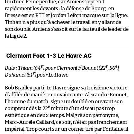
Gurtner. Peine perdue, car Amiens reprend
rapidement les devants : la défense de Bourg-en-
Bresse est en RTT et Jordan Lefort marque sur la ligne.
Tinhan n’a plus qu’à achever le travail en y allant de
son doublé. Amiens s’assoit sur le fauteuil de leader de
la Ligue 2.
Clermont Foot 1-3 Le Havre AC
e
e
e
Buts : Thiam (64
) pour Clermont // Bonnet (22
, 56
),
e
Duhamel (51
) pour Le Havre
Bob Bradley parti, Le Havre signe sa troisième victoire
d’affilée de manière convaincante. Alexandre Bonnet,
l’homme du match, signe un doublé en ouvrant son
e
compteur dès la 22
minute d’un ciseau pas trop
esthétique en deux temps. Malgré son patronyme,
Marc-Aurèle Caillard, ce soir, n’était pas franchement
impérial. Trop court sur un corner tiré par Fontaine, il