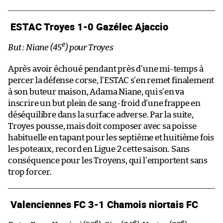
ESTAC Troyes 1-0 Gazélec Ajaccio
e
But : Niane (45
) pour Troyes
Après avoir échoué pendant près d’une mi-temps à
percer la défense corse, l’ESTAC s’en remet finalement
à son buteur maison, Adama Niane, qui s’en va
inscrire un but plein de sang-froid d’une frappe en
déséquilibre dans la surface adverse. Par la suite,
Troyes pousse, mais doit composer avec sa poisse
habituelle en tapant pour les septième et huitième fois
les poteaux, record en Ligue 2 cette saison. Sans
conséquence pour les Troyens, qui l’emportent sans
trop forcer.
Valenciennes FC 3-1 Chamois niortais FC
e
e
e