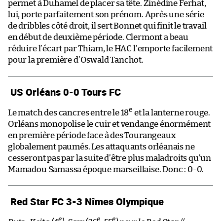
permet à Duhamel de placer sa tête. Zinédine Ferhat,
lui, porte parfaitement son prénom. Après une série
de dribbles côté droit, il sert Bonnet qui finit le travail
en début de deuxième période. Clermont a beau
réduire l’écart par Thiam, le HAC l’emporte facilement
pour la première d’Oswald Tanchot.
US Orléans 0-0 Tours FC
e
Le match des cancres entre le 18
et la lanterne rouge.
Orléans monopolise le cuir et vendange énormément
en première période face à des Tourangeaux
globalement paumés. Les attaquants orléanais ne
cesseront pas par la suite d’être plus maladroits qu’un
Mamadou Samassa époque marseillaise. Donc : 0-0.
Red Star FC 3-3 Nîmes Olympique
e
e
e