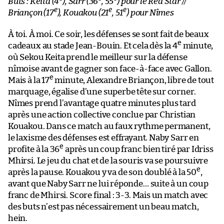
Buts : Keita (4
), Sarr (36
, 55
) pour le Red Star //
e
e
e
Briançon (17
), Kouakou (21
, 51
) pour Nîmes
À toi. À moi. Ce soir, les défenses se sont fait de beaux
e
cadeaux au stade Jean-Bouin. Et cela dès la 4
minute,
où Sekou Keita prend le meilleur sur la défense
nîmoise avant de gagner son face-à-face avec Gallon.
e
Mais à la 17
minute, Alexandre Briançon, libre de tout
marquage, égalise d’une superbe tête sur corner.
Nîmes prend l’avantage quatre minutes plus tard
après une action collective conclue par Christian
Kouakou. Dans ce match au faux rythme permanent,
le laxisme des défenses est effrayant. Naby Sarr en
e
profite à la 36
après un coup franc bien tiré par Idriss
Mhirsi. Le jeu du chat et de la souris va se poursuivre
e
après la pause. Kouakou y va de son doublé à la 50
,
avant que Naby Sarr ne lui réponde… suite à un coup
franc de Mhirsi. Score final : 3-3. Mais un match avec
des buts n’est pas nécessairement un beau match,
hein.