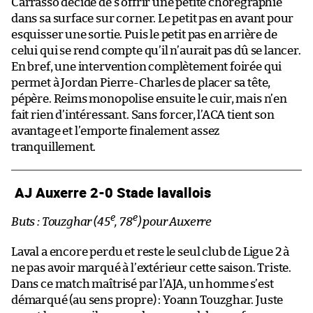
Carrasso décide de s’offrir une petite chorégraphie
dans sa surface sur corner. Le petit pas en avant pour
esquisser une sortie. Puis le petit pas en arrière de
celui qui se rend compte qu’il n’aurait pas dû se lancer.
En bref, une intervention complètement foirée qui
permet à Jordan Pierre-Charles de placer sa tête,
pépère. Reims monopolise ensuite le cuir, mais n’en
fait rien d’intéressant. Sans forcer, l’ACA tient son
avantage et l’emporte finalement assez
tranquillement.
AJ Auxerre 2-0 Stade lavallois
e
e
Buts : Touzghar (45
, 78
) pour Auxerre
Laval a encore perdu et reste le seul club de Ligue 2 à
ne pas avoir marqué à l’extérieur cette saison. Triste.
Dans ce match maîtrisé par l’AJA, un homme s’est
démarqué (au sens propre) : Yoann Touzghar. Juste