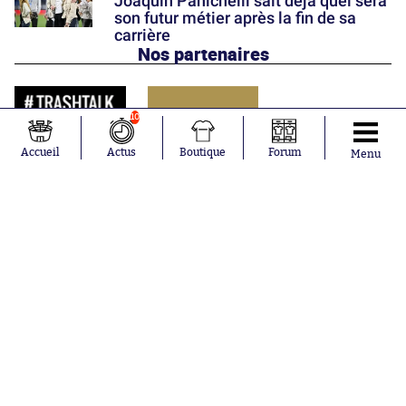
Joaquín Panichelli sait déjà quel sera
son futur métier après la fin de sa
carrière
Nos partenaires
10
Accueil
Actus
Boutique
Forum
Menu
Abonnements
Contacts
La boutique SO PRESS
Mentions légales
Conditions générales d'utilisation
Publicité
Consentement RGPD
Recrutement