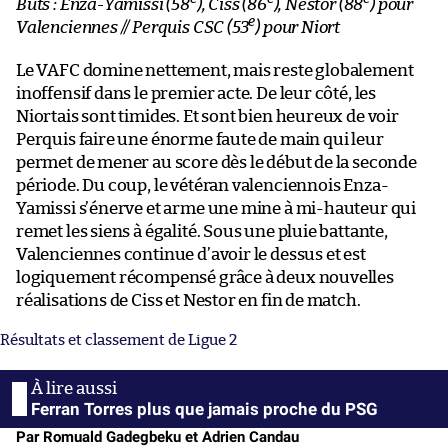
Buts : Enza-Yamissi (58
), Ciss (86
), Nestor (88
) pour
e
Valenciennes // Perquis CSC (53
) pour Niort
Le VAFC domine nettement, mais reste globalement
inoffensif dans le premier acte. De leur côté, les
Niortais sont timides. Et sont bien heureux de voir
Perquis faire une énorme faute de main qui leur
permet de mener au score dès le début de la seconde
période. Du coup, le vétéran valenciennois Enza-
Yamissi s’énerve et arme une mine à mi-hauteur qui
remet les siens à égalité. Sous une pluie battante,
Valenciennes continue d’avoir le dessus et est
logiquement récompensé grâce à deux nouvelles
réalisations de Ciss et Nestor en fin de match.
Résultats et classement de Ligue 2
Ferran Torres plus que jamais proche du PSG
Par Romuald Gadegbeku et Adrien Candau