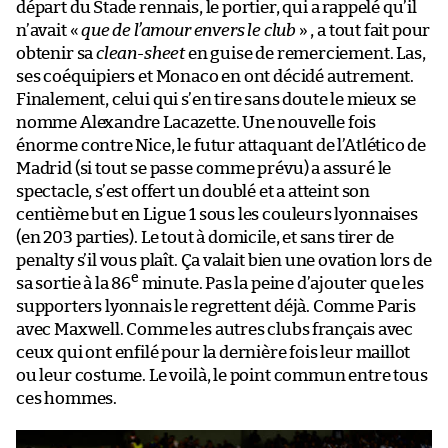
départ du Stade rennais, le portier, qui a rappelé qu’il
n’avait «
que de l’amour envers le club
» , a tout fait pour
obtenir sa
clean-sheet
en guise de remerciement. Las,
ses coéquipiers et Monaco en ont décidé autrement.
Finalement, celui qui s’en tire sans doute le mieux se
nomme Alexandre Lacazette. Une nouvelle fois
énorme contre Nice, le futur attaquant de l’Atlético de
Madrid (si tout se passe comme prévu) a assuré le
spectacle, s’est offert un doublé et a atteint son
centième but en Ligue 1 sous les couleurs lyonnaises
(en 203 parties). Le tout à domicile, et sans tirer de
penalty s’il vous plaît. Ça valait bien une ovation lors de
e
sa sortie à la 86
minute. Pas la peine d’ajouter que les
supporters lyonnais le regrettent déjà. Comme Paris
avec Maxwell. Comme les autres clubs français avec
ceux qui ont enfilé pour la dernière fois leur maillot
ou leur costume. Le voilà, le point commun entre tous
ces hommes.