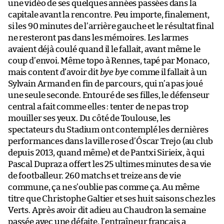
une vidéo de ses quelques années passées dans la
capitale avant la rencontre. Peu importe, finalement,
si les 90 minutes de l’arrière gauche et le résultat final
ne resteront pas dans les mémoires. Les larmes
avaient déjà coulé quand il le fallait, avant même le
coup d’envoi. Même topo à Rennes, tapé par Monaco,
mais content d’avoir dit
bye bye
comme il fallait à un
Sylvain Armand en fin de parcours, qui n’a pas joué
une seule seconde. Entouré de ses filles, le défenseur
central a fait comme elles : tenter de ne pas trop
mouiller ses yeux. Du côté de Toulouse, les
spectateurs du Stadium ont contemplé les dernières
performances dans la ville rose d’Óscar Trejo (au club
depuis 2013, quand même) et de Pantxi Sirieix, à qui
Pascal Dupraz a offert les 25 ultimes minutes de sa vie
de footballeur. 260 matchs et treize ans de vie
commune, ça ne s’oublie pas comme ça. Au même
titre que Christophe Galtier et ses huit saisons chez les
Verts. Après avoir dit adieu au Chaudron la semaine
passée avec une défaite, l’entraîneur français a