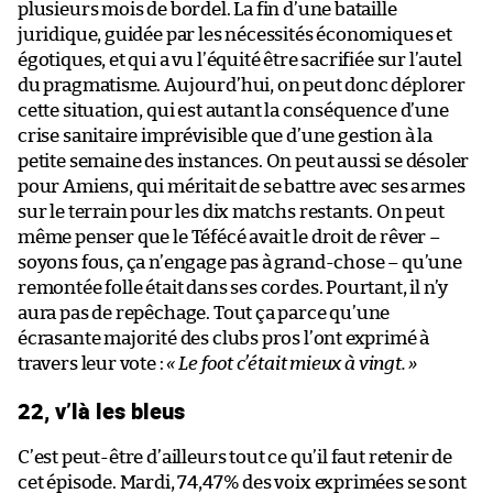
plusieurs mois de bordel. La fin d’une bataille
juridique, guidée par les nécessités économiques et
égotiques, et qui a vu l’équité être sacrifiée sur l’autel
du pragmatisme. Aujourd’hui, on peut donc déplorer
cette situation, qui est autant la conséquence d’une
crise sanitaire imprévisible que d’une gestion à la
petite semaine des instances. On peut aussi se désoler
pour Amiens, qui méritait de se battre avec ses armes
sur le terrain pour les dix matchs restants. On peut
même penser que le Téfécé avait le droit de rêver –
soyons fous, ça n’engage pas à grand-chose – qu’une
remontée folle était dans ses cordes. Pourtant, il n’y
aura pas de repêchage. Tout ça parce qu’une
écrasante majorité des clubs pros l’ont exprimé à
travers leur vote :
« Le foot c’était mieux à vingt. »
22, v’là les bleus
C’est peut-être d’ailleurs tout ce qu’il faut retenir de
cet épisode. Mardi, 74,47% des voix exprimées se sont