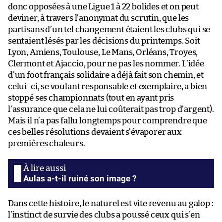
donc opposées à une Ligue 1 à 22 bolides et on peut
deviner, à travers l’anonymat du scrutin, que les
partisans d’un tel changement étaient les clubs qui se
sentaient lésés par les décisions du printemps. Soit
Lyon, Amiens, Toulouse, Le Mans, Orléans, Troyes,
Clermont et Ajaccio, pour ne pas les nommer. L’idée
d’un foot français solidaire a déjà fait son chemin, et
celui-ci, se voulant responsable et exemplaire, a bien
stoppé ses championnats (tout en ayant pris
l’assurance que cela ne lui coûterait pas trop d’argent).
Mais il n’a pas fallu longtemps pour comprendre que
ces belles résolutions devaient s’évaporer aux
premières chaleurs.
Aulas a-t-il ruiné son image ?
Dans cette histoire, le naturel est vite revenu au galop :
l’instinct de survie des clubs a poussé ceux qui s’en