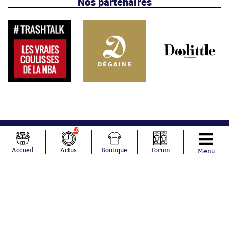
Nos partenaires
10
Accueil
Actus
Boutique
Forum
Menu
Abonnements
Contacts
La boutique SO PRESS
Mentions légales
Conditions générales d'utilisation
Publicité
Consentement RGPD
Recrutement
Joueurs en
Équipes en
tendance
tendance