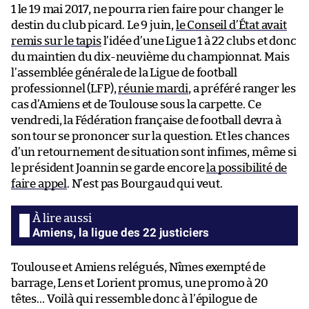
1 le 19 mai 2017, ne pourra rien faire pour changer le
destin du club picard. Le 9 juin,
le Conseil d’État avait
remis sur le tapis
l’idée d’une Ligue 1 à 22 clubs et donc
du maintien du dix-neuvième du championnat. Mais
l’assemblée générale de la Ligue de football
professionnel (LFP),
réunie mardi
, a préféré ranger les
cas d’Amiens et de Toulouse sous la carpette. Ce
vendredi, la Fédération française de football devra à
son tour se prononcer sur la question. Et les chances
d’un retournement de situation sont infimes, même si
le président Joannin se garde encore
la possibilité de
faire appel
. N’est pas Bourgaud qui veut.
Amiens, la ligue des 22 justiciers
Toulouse et Amiens relégués, Nîmes exempté de
barrage, Lens et Lorient promus, une promo à 20
têtes… Voilà qui ressemble donc à l’épilogue de