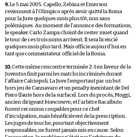
9.
Le 5 mai 2005. Capello, Zebina et Emerson
reviennent à l’Olimpico après avoir quitté la Roma
pour la Juve quelques mois plus tôt, non sans
polémiques. Au moment de l’annonce des formations,
le speaker Carlo Zampa choisit de rester muet quand
le tour de ces trois noms arrivent. Il sera licencié
quelques mois plus tard. Mais officie aujourd’hui en
tant que commentateur officiel de la Roma.
10.
Cette même rencontre terminée 2-1 en faveur de la
Juventus finit parmi les matchs incriminés durant
l’affaire Calciopoli. La Juve l’emportant par un but
hors jeu de Cannavaro et un penalty inexistant de Del
Piero (faute hors de la surface). Lors du procès, Moggi,
ancien dirigeant
bianconero
, et l’arbitre Racalbuto
furent reconnus coupables pour ce chef
d’inculpation, mais bénéficièrent de la prescription.
Les juges de touche, pourtant objectivement
responsables, ne furent jamais mis en cause. Selon