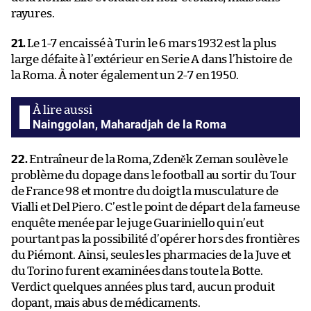
rayures.
21.
Le 1-7 encaissé à Turin le 6 mars 1932 est la plus
large défaite à l’extérieur en Serie A dans l’histoire de
la Roma. À noter également un 2-7 en 1950.
Nainggolan, Maharadjah de la Roma
22.
Entraîneur de la Roma, Zdeněk Zeman soulève le
problème du dopage dans le football au sortir du Tour
de France 98 et montre du doigt la musculature de
Vialli et Del Piero. C’est le point de départ de la fameuse
enquête menée par le juge Guariniello qui n’eut
pourtant pas la possibilité d’opérer hors des frontières
du Piémont. Ainsi, seules les pharmacies de la Juve et
du Torino furent examinées dans toute la Botte.
Verdict quelques années plus tard, aucun produit
dopant, mais abus de médicaments.