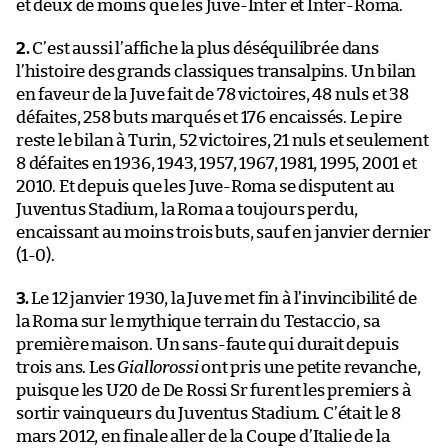
et deux de moins que les Juve-Inter et Inter-Roma.
2.
C’est aussi l’affiche la plus déséquilibrée dans
l’histoire des grands classiques transalpins. Un bilan
en faveur de la Juve fait de 78 victoires, 48 nuls et 38
défaites, 258 buts marqués et 176 encaissés. Le pire
reste le bilan à Turin, 52 victoires, 21 nuls et seulement
8 défaites en 1936, 1943, 1957, 1967, 1981, 1995, 2001 et
2010. Et depuis que les Juve-Roma se disputent au
Juventus Stadium, la Roma a toujours perdu,
encaissant au moins trois buts, sauf en janvier dernier
(1-0).
3.
Le 12 janvier 1930, la Juve met fin à l’invincibilité de
la Roma sur le mythique terrain du Testaccio, sa
première maison. Un sans-faute qui durait depuis
trois ans. Les
Giallorossi
ont pris une petite revanche,
puisque les U20 de De Rossi Sr furent les premiers à
sortir vainqueurs du Juventus Stadium. C’était le 8
mars 2012, en finale aller de la Coupe d’Italie de la