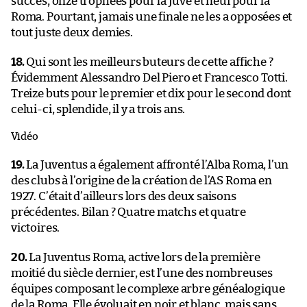
succès, onze trophées pour la Juve et neuf pour la
Roma. Pourtant, jamais une finale ne les a opposées et
tout juste deux demies.
18.
Qui sont les meilleurs buteurs de cette affiche ?
Évidemment Alessandro Del Piero et Francesco Totti.
Treize buts pour le premier et dix pour le second dont
celui-ci, splendide, il y a trois ans.
Vidéo
19.
La Juventus a également affronté l’Alba Roma, l’un
des clubs à l’origine de la création de l’AS Roma en
1927. C’était d’ailleurs lors des deux saisons
précédentes. Bilan ? Quatre matchs et quatre
victoires.
20.
La Juventus Roma, active lors de la première
moitié du siècle dernier, est l’une des nombreuses
équipes composant le complexe arbre généalogique
de la Roma. Elle évoluait en noir et blanc, mais sans