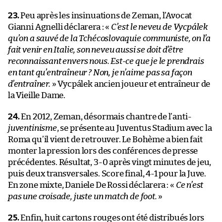
23.
Peu après les insinuations de Zeman, l’Avocat
Gianni Agnelli déclarera : «
C’est le neveu de Vycpálek
qu’on a sauvé de la Tchécoslovaquie communiste, on l’a
fait venir en Italie, son neveu aussi se doit d’être
reconnaissant envers nous. Est-ce que je le prendrais
en tant qu’entraîneur ? Non, je n’aime pas sa façon
d’entraîner.
» Vycpálek ancien joueur et entraîneur de
la Vieille Dame.
24.
En 2012, Zeman, désormais chantre de l’anti-
juventinisme
, se présente au Juventus Stadium avec la
Roma qu’il vient de retrouver. Le Bohème a bien fait
monter la pression lors des conférences de presse
précédentes. Résultat, 3-0 après vingt minutes de jeu,
puis deux transversales. Score final, 4-1 pour la Juve.
En zone mixte, Daniele De Rossi déclarera : «
Ce n’est
pas une croisade, juste un match de foot.
»
25.
Enfin, huit cartons rouges ont été distribués lors