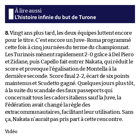
L’histoire infinie du but de Turone
8.
Vingt ans plus tard, les deux équipes luttent encore
pour le titre. C’est encore un Juve-Roma programmé
cette fois à cinq journées du terme du championnat.
Les Turinois mènent rapidement 2-0 grâce à Del Piero
et Zidane, puis Capello fait entrer Nakata, qui réduit le
score et provoque l’égalisation de Montella à la
dernière seconde. Score final 2-2, écart de six points
maintenus et Scudetto gagné. Quelques jours plus tôt,
à la suite du scandale des faux passeports qui
concernait tous les cadors italiens sauf la Juve, la
Fédération avait changé la règle des
extracommunautaires, facilitant leur utilisation. Sans
ça, Nakata n’aurait pas pris part à cette rencontre.
Vidéo