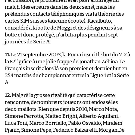
l’accusation, le problème n’était pas l’arbitrage du
match (des erreurs dans les deux sens), mais les
prétendus contacts téléphoniques via la théorie des
cartes SIM suisses (aucune écoute). Racalbuto,
considéré à la botte de Moggi et des désigneurs à sa
botte et donc protégé, n’arbitra plus pendant sept
journées de Serie A.
11.
Le 21 septembre 2003, la Roma inscrit le but du 2-2 à
e
la 87
grâce à une jolie frappe de Jonathan Zebina. Le
Français inscrit alors là son premier et dernier but en
354 matchs de championnat entre la Ligue 1 et la Serie
A.
12.
Malgré la grosse rivalité qui caractérise cette
rencontre, de nombreux joueurs ont endossé les
deux maillots. Rien que depuis 2010, Marco Mota,
Simone Perrotta, Matteo Brighi, Alberto Aquilani,
Luca Toni, Marco Borriello, Pablo Osvaldo, Miralem
Pjanić, Simone Pepe, Federico Balzaretti, Morgan De