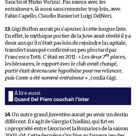
Sanctis et Mirko Vučinić. Pas mieux avec les
entraîneurs, là aussi sans remonter trop loin, avec
Fabio Capello, Claudio Ranieri et Luigi DelNeri.
13.
Gigi Buffon aurait pu s’ajouter à cette longue liste.
En effet, le mythique portier de la Juve avait révélé il y a
deux ans qu’il n’était pas loin de rejoindre la capitale,
transfert manqué confirmé un peu plus tard par
es
Francesco Totti. C’était en 2011 : «
Les deux 7
places,
les blessures, le rapport avec le club avait changé,
partir était devenu une hypothèse pour me relancer,
puis Conte a été nommé entraîneur
» , confia Gigi.
Quand Del Piero couchait l’Inter
14.
Un autre grand
Juventino
aurait pu avoir un destin
différent. Il s’agit de Giorgio Chiellini, qui fut en
copropriété entre Livorno et la Roma lors de la saison
2003-04. Cette dernière s’incline au fameux jeu des