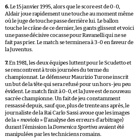
6.
Le 15 janvier 1995, alors que le score est de 0-0,
Aldair joue rapidement une touche au moment même
où le juge de touche passe derrière lui. Le ballon
touche le crâne de ce dernier, les gants glissent et voici
une passe décisive cocasse pour Ravanelli qui ne se
fait pas prier. Le match se terminera à 3-0 en faveur de
la Juventus.
7.
En 1981, les deux équipes luttent pour le Scudetto et
se rencontrent à trois journées du terme du
championnat. Le défenseur Maurizio Turone inscrit
un but de la tête qui sera refusé pour un hors-jeu peu
évident. Le match finit à 0-0, et la Juve est de nouveau
sacrée championne. Un fait de jeu constamment
ressassé depuis, sauf que, plus de trente ans après, le
journaliste de la Rai Carlo Sassi avoue que les images
de la «
moviola
» (l’analyse des erreurs d’arbitrage)
durant l’émission la
Domenica Sportiva
avaient été
manipulées par les techniciens romains.