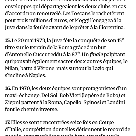
enveloppes qui départageaient les deux clubs en cas
d’accord non renouvelé. Les Toscans le rachetèrent
pour trois millions d’euros, et Moggi l’engagea à la
Juve dans la foulée avant de le prêter à la Fiorentina.
e
15.
Le 20 mai 1973, la Juve fête la conquête de son 15
titre sur le terrain de la Roma grâce à un but
e
d’Antonello Cuccureddu à la 87
. Un
finale
palpitant
qui pouvait également sacrer deux autres équipes, le
Milan, battu à Vérone, mais surtout la Lazio qui
s’incline à Naples.
16.
En 1970, les deux équipes sont protagonistes d’un
maxi-échange, Del Sol, Bob Vieri (le père de Bobo) et
Zigoni partent à la Roma, Capello, Spinosi et Landini
font le chemin inverse.
17.
Elles se sont rencontrées seize fois en Coupe
d’Italie, compétition dont elles détiennent le record de