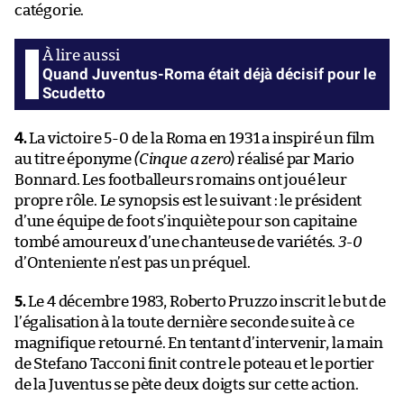
catégorie.
Quand Juventus-Roma était déjà décisif pour le
Scudetto
4.
La victoire 5-0 de la Roma en 1931 a inspiré un film
au titre éponyme
(Cinque a zero
) réalisé par Mario
Bonnard. Les footballeurs romains ont joué leur
propre rôle. Le synopsis est le suivant : le président
d’une équipe de foot s’inquiète pour son capitaine
tombé amoureux d’une chanteuse de variétés.
3-0
d’Onteniente n’est pas un préquel.
5.
Le 4 décembre 1983, Roberto Pruzzo inscrit le but de
l’égalisation à la toute dernière seconde suite à ce
magnifique retourné. En tentant d’intervenir, la main
de Stefano Tacconi finit contre le poteau et le portier
de la Juventus se pète deux doigts sur cette action.