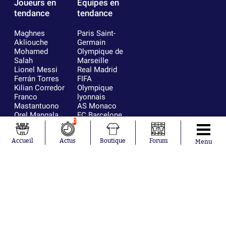
Joueurs en
Équipes en
tendance
tendance
Maghnes
Paris Saint-
Akliouche
Germain
Mohamed
Olympique de
Salah
Marseille
Lionel Messi
Real Madrid
Ferrán Torres
FIFA
Kilian Corredor
Olympique
Franco
lyonnais
Mastantuono
AS Monaco
Orel Mangala
FC Barcelone
0
Rio Mavuba
Argentine
Rodri
RC Strasbourg
Mika Godts
Trabzonspor
Accueil
Actus
Boutique
Forum
Menu