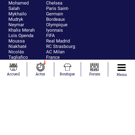
Mohamed
Chelsea
Salah
Paris Saint-
Mykhailo
Germain
Mudryk
Bordeaux
Neymar
Olympique
Khalis Merah
lyonnais
Loïs Openda
FIFA
Moussa
Real Madrid
Niakhaté
RC Strasbourg
Nicolás
AC Milan
Tagliafico
France
Pavel Šulc
RC Lens
5
Josh Maja
Gauthier Hein
Accueil
Actus
Boutique
Forum
Menu