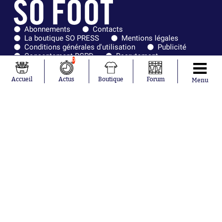
Abonnements
Contacts
La boutique SO PRESS
Mentions légales
Conditions générales d'utilisation
Publicité
Consentement RGPD
Recrutement
0
Joueurs en tendance
Accueil
Actus
Boutique
Forum
Menu
Mohamed Salah
Mykhailo Mudryk
Neymar
Khalis Merah
Loïs Openda
Moussa Niakhaté
Nicolás Tagliafico
Pavel Šulc
Josh Maja
Gauthier Hein
Équipes en tendance
Chelsea
Paris Saint-Germain