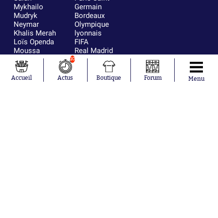
Mykhailo
Germain
Mudryk
Bordeaux
Neymar
Olympique
Khalis Merah
lyonnais
Loïs Openda
FIFA
Moussa
Real Madrid
Niakhaté
RC Strasbourg
10
Nicolás
AC Milan
Tagliafico
France
Accueil
Actus
Boutique
Forum
Menu
Pavel Šulc
RC Lens
Josh Maja
Gauthier Hein