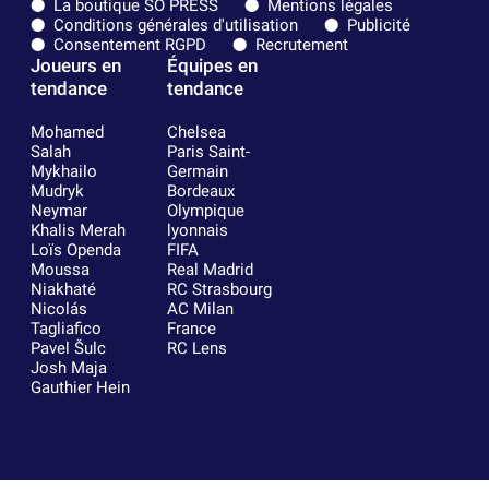
La boutique SO PRESS
Mentions légales
Conditions générales d'utilisation
Publicité
Consentement RGPD
Recrutement
Joueurs en
Équipes en
tendance
tendance
Mohamed
Chelsea
Salah
Paris Saint-
Mykhailo
Germain
Mudryk
Bordeaux
Neymar
Olympique
Khalis Merah
lyonnais
Loïs Openda
FIFA
Moussa
Real Madrid
Niakhaté
RC Strasbourg
Nicolás
AC Milan
Tagliafico
France
Pavel Šulc
RC Lens
Josh Maja
Gauthier Hein