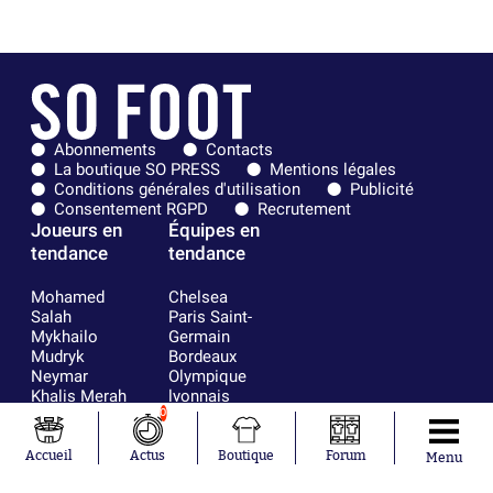
Abonnements
Contacts
La boutique SO PRESS
Mentions légales
Conditions générales d'utilisation
Publicité
Consentement RGPD
Recrutement
Joueurs en
Équipes en
tendance
tendance
Mohamed
Chelsea
Salah
Paris Saint-
Mykhailo
Germain
Mudryk
Bordeaux
Neymar
Olympique
Khalis Merah
lyonnais
Loïs Openda
FIFA
0
Moussa
Real Madrid
Niakhaté
RC Strasbourg
Accueil
Actus
Boutique
Forum
Menu
Nicolás
AC Milan