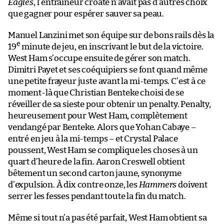
Eagles
, l’entraîneur croate n’avait pas d’autres choix
que gagner pour espérer sauver sa peau.
Manuel Lanzini met son équipe sur de bons rails dès la
e
19
minute de jeu, en inscrivant le but de la victoire.
West Ham s’occupe ensuite de gérer son match.
Dimitri Payet et ses coéquipiers se font quand même
une petite frayeur juste avant la mi-temps. C’est à ce
moment-là que Christian Benteke choisi de se
réveiller de sa sieste pour obtenir un penalty. Penalty,
heureusement pour West Ham, complètement
vendangé par Benteke. Alors que Yohan Cabaye –
entré en jeu à la mi-temps – et Crystal Palace
poussent, West Ham se complique les choses à un
quart d’heure de la fin. Aaron Creswell obtient
bêtement un second carton jaune, synonyme
d’expulsion. À dix contre onze, les
Hammers
doivent
serrer les fesses pendant toute la fin du match.
Même si tout n’a pas été parfait, West Ham obtient sa