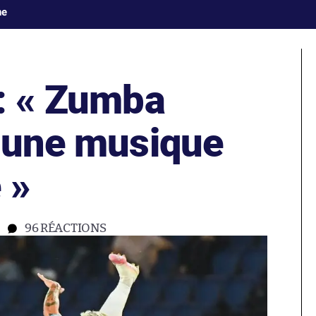
ne
 : « Zumba
t une musique
 »
96
RÉACTIONS