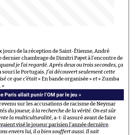
 jours de la réception de Saint-Étienne, André
e dernier chambrage de Dimitri Payet à l’encontre de
e quand je l’ai regardé. Après deux ou trois secondes, ça
 a souri le Portugais.
J’ai découvert seulement cette
sé ce que c’était
« En bande organisée »
et
« Zumba
 »
 Paris allait punir l’OM par le jeu »
revenu sur les accusations de racisme de Neymar
tés du joueur, à la recherche de la vérité. On est sûr
ente la multiculturalité
, a-t-il assuré avant de faire
avaient visé le joueur parisien l’année dernière
.
 envers lui, il a bien souffert aussi. Il sait