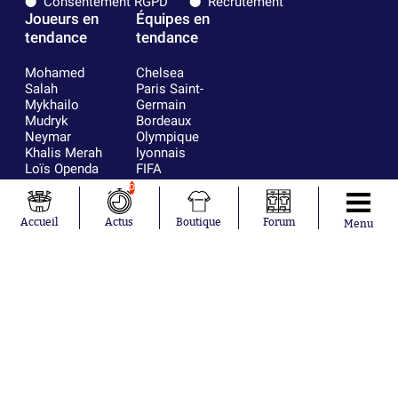
Consentement RGPD
Recrutement
Joueurs en
Équipes en
tendance
tendance
Mohamed
Chelsea
Salah
Paris Saint-
Mykhailo
Germain
Mudryk
Bordeaux
Neymar
Olympique
Khalis Merah
lyonnais
Loïs Openda
FIFA
Moussa
Real Madrid
0
Niakhaté
RC Strasbourg
Nicolás
AC Milan
Accueil
Actus
Boutique
Forum
Menu
Tagliafico
France
Pavel Šulc
RC Lens
Josh Maja
Gauthier Hein