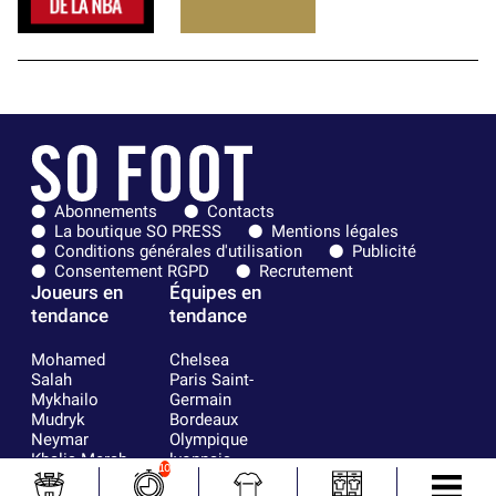
Abonnements
Contacts
La boutique SO PRESS
Mentions légales
Conditions générales d'utilisation
Publicité
Consentement RGPD
Recrutement
Joueurs en
Équipes en
tendance
tendance
Mohamed
Chelsea
Salah
Paris Saint-
Mykhailo
Germain
Mudryk
Bordeaux
Neymar
Olympique
Khalis Merah
lyonnais
10
Loïs Openda
FIFA