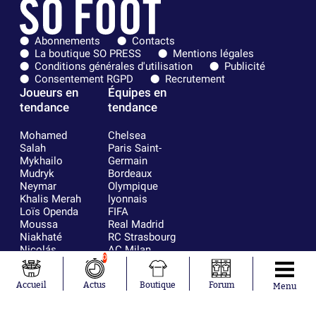
Abonnements
Contacts
La boutique SO PRESS
Mentions légales
Conditions générales d'utilisation
Publicité
Consentement RGPD
Recrutement
Joueurs en
Équipes en
tendance
tendance
Mohamed
Chelsea
Salah
Paris Saint-
Mykhailo
Germain
Mudryk
Bordeaux
Neymar
Olympique
Khalis Merah
lyonnais
Loïs Openda
FIFA
Moussa
Real Madrid
Niakhaté
RC Strasbourg
Nicolás
AC Milan
0
Tagliafico
France
Pavel Šulc
RC Lens
Accueil
Actus
Boutique
Forum
Josh Maja
Menu
Gauthier Hein