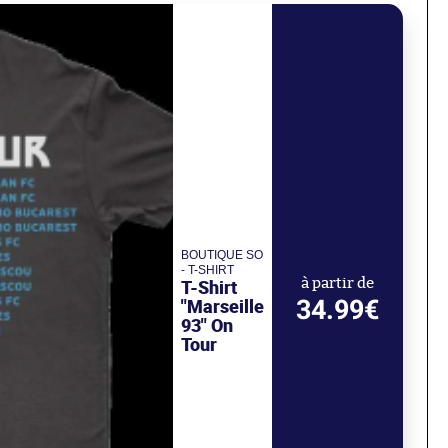
BOUTIQUE SO
- T-SHIRT
T-Shirt
à partir de
34.99€
"Marseille
93" On
Tour