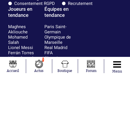
Consentement RGPD
Recrutement
Joueurs en
Équipes en
tendance
tendance
Maghnes
Paris Saint-
Akliouche
Germain
Mohamed
Olympique de
Salah
Marseille
Lionel Messi
Real Madrid
Ferrán Torres
FIFA
Kilian Corredor
Olympique
3
Franco
lyonnais
Mastantuono
AS Monaco
Accueil
Actus
Boutique
Forum
Menu
Orel Mangala
FC Barcelone
Rio Mavuba
Argentine
Rodri
RC Strasbourg
Mika Godts
Trabzonspor