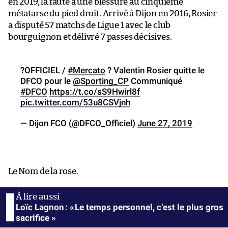
en 2019, la faute à une blessure au cinquième
métatarse du pied droit. Arrivé à Dijon en 2016, Rosier
a disputé 57 matchs de Ligue 1 avec le club
bourguignon et délivré 7 passes décisives.
?OFFICIEL /
#Mercato
? Valentin Rosier quitte le
DFCO pour le
@Sporting_CP
Communiqué
#DFCO
https://t.co/sS9Hwirl8f
pic.twitter.com/53u8CSVjnh
— Dijon FCO (@DFCO_Officiel)
June 27, 2019
Le Nom de la rose.
Loïc Lagnon : « Le temps personnel, c’est le plus gros
sacrifice »