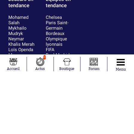
tendance
tendance
Mohamed
Chelsea
Salah
Paris Saint-
Mykhailo
Germain
Mudryk
Bordeaux
Neymar
Olympique
Khalis Merah
lyonnais
Loïs Openda
FIFA
Moussa
Real Madrid
10
Niakhaté
RC Strasbourg
Nicolás
AC Milan
Accueil
Actus
Boutique
Forum
Menu
Tagliafico
France
Pavel Šulc
RC Lens
Josh Maja
Gauthier Hein