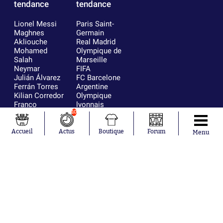
tendance
tendance
Lionel Messi
Paris Saint-
Maghnes
Germain
Akliouche
Real Madrid
Mohamed
Olympique de
Salah
Marseille
Neymar
FIFA
Julián Álvarez
FC Barcelone
Ferrán Torres
Argentine
Kilian Corredor
Olympique
Franco
lyonnais
Mastantuono
AS Monaco
10
Orel Mangala
RC Strasbourg
Rio Mavuba
Trabzonspor
Accueil
Actus
Boutique
Forum
Menu