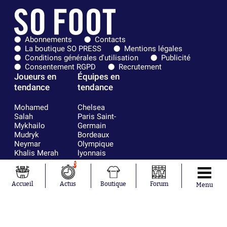
Abonnements
Contacts
La boutique SO PRESS
Mentions légales
Conditions générales d'utilisation
Publicité
Consentement RGPD
Recrutement
Joueurs en
Équipes en
tendance
tendance
Mohamed
Chelsea
Salah
Paris Saint-
Mykhailo
Germain
Mudryk
Bordeaux
Neymar
Olympique
Khalis Merah
lyonnais
Loïs Openda
FIFA
5
Moussa
Real Madrid
Niakhaté
RC Strasbourg
Accueil
Actus
Boutique
Forum
Menu
Nicolás
AC Milan
Tagliafico
France
Pavel Šulc
RC Lens
Josh Maja
Gauthier Hein