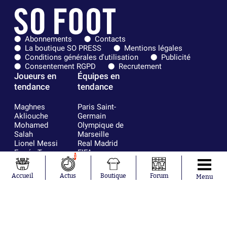
Abonnements
Contacts
La boutique SO PRESS
Mentions légales
Conditions générales d'utilisation
Publicité
Consentement RGPD
Recrutement
Joueurs en
Équipes en
tendance
tendance
Maghnes
Paris Saint-
Akliouche
Germain
Mohamed
Olympique de
Salah
Marseille
Lionel Messi
Real Madrid
Ferrán Torres
FIFA
1
Kilian Corredor
Olympique
Franco
lyonnais
Accueil
Actus
Boutique
Forum
Menu
Mastantuono
AS Monaco
Orel Mangala
FC Barcelone
Rio Mavuba
Argentine
Rodri
RC Strasbourg
Mika Godts
Trabzonspor