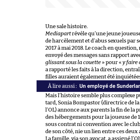
Une sale histoire.
Mediapart
révèle qu’une jeune joueuse 
de harcèlement et d’abus sexuels par s
2017 à mai 2018. Le coach en question, 
envoyé des messages sans rapport avec le
glissant sous la couette
» pour «
y faire
a rapporté les faits à la direction, entr
filles auraient également été inquiétée
Un employé de Sunderlan
Mais l’histoire semble plus complexe 
tard, Sonia Bompastor (directrice de l
l’OL) annonce aux parents la fin de la p
des hébergements pour la joueuse de 15
sous contrat ni convention avec le club,
de son côté, nie un lien entre ces deux 
La famille, via son avocat, a assigné l