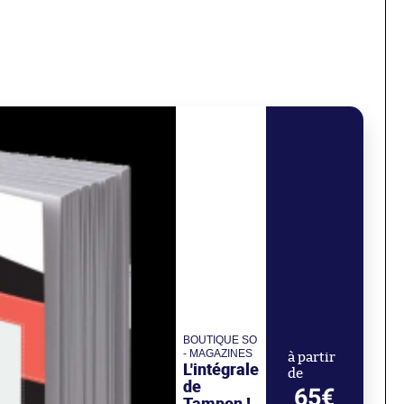
BOUTIQUE SO
- MAGAZINES
à partir
L'intégrale
de
de
65€
Tampon !