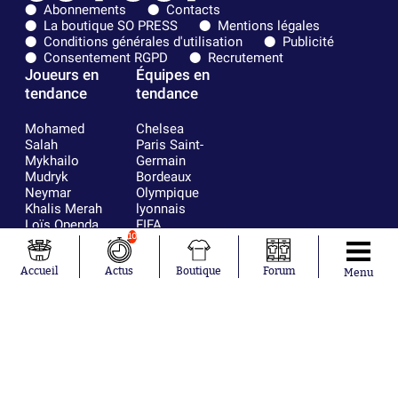
Abonnements
Contacts
La boutique SO PRESS
Mentions légales
Conditions générales d'utilisation
Publicité
Consentement RGPD
Recrutement
Joueurs en
Équipes en
tendance
tendance
Mohamed
Chelsea
Salah
Paris Saint-
Mykhailo
Germain
Mudryk
Bordeaux
Neymar
Olympique
Khalis Merah
lyonnais
Loïs Openda
FIFA
10
Moussa
Real Madrid
Niakhaté
RC Strasbourg
Nicolás
AC Milan
Accueil
Actus
Boutique
Forum
Menu
Tagliafico
France
Pavel Šulc
RC Lens
Josh Maja
Gauthier Hein