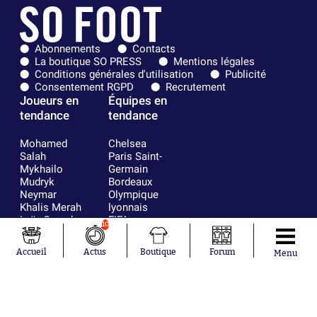
Abonnements
Contacts
La boutique SO PRESS
Mentions légales
Conditions générales d'utilisation
Publicité
Consentement RGPD
Recrutement
Joueurs en
Équipes en
tendance
tendance
Mohamed
Chelsea
Salah
Paris Saint-
Mykhailo
Germain
Mudryk
Bordeaux
Neymar
Olympique
Khalis Merah
lyonnais
Loïs Openda
FIFA
10
Moussa
Real Madrid
Niakhaté
RC Strasbourg
Accueil
Actus
Boutique
Forum
Menu
Nicolás
AC Milan
Tagliafico
France
Pavel Šulc
RC Lens
Josh Maja
Gauthier Hein