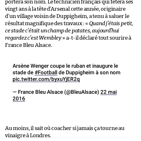
portera son nom. Le technicien français qui fêtera ses
vingt ans à la tête d’Arsenal cette année, originaire
d’un village voisin de Duppigheim, a tenu à saluer le
résultat magnifique des travaux : «
Quand j’étais petit,
ce stade c’était un champ de patates, aujourd’hui
regardez c’est Wembley
» a-t-il déclaré tout sourire à
France Bleu Alsace.
Arsène Wenger coupe le ruban et inaugure le
stade de
#Football
de Duppigheim à son nom
pic.twitter.com/byxuYjER2q
— France Bleu Alsace (@BleuAlsace)
22 mai
2016
Au moins, il sait où coacher si jamais ça tourne au
vinaigre à Londres.