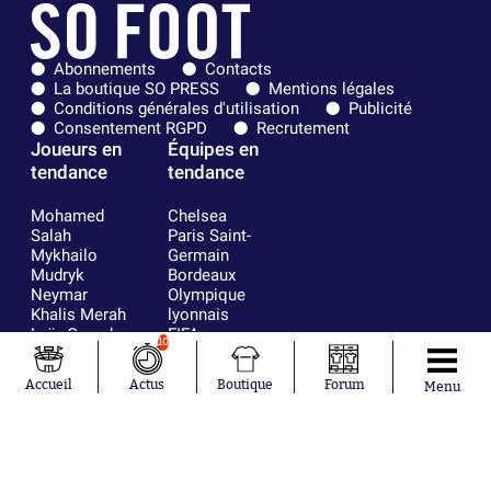
Abonnements
Contacts
La boutique SO PRESS
Mentions légales
Conditions générales d'utilisation
Publicité
Consentement RGPD
Recrutement
Joueurs en
Équipes en
tendance
tendance
Mohamed
Chelsea
Salah
Paris Saint-
Mykhailo
Germain
Mudryk
Bordeaux
Neymar
Olympique
Khalis Merah
lyonnais
Loïs Openda
FIFA
10
Moussa
Real Madrid
Niakhaté
RC Strasbourg
Accueil
Actus
Boutique
Forum
Menu
Nicolás
AC Milan
Tagliafico
France
Pavel Šulc
RC Lens
Josh Maja
Gauthier Hein