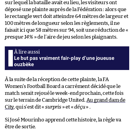
sur lequel la bataille avait eu lieu, les visiteurs ont
déposé une plainte auprès de la Fédération : alors que
le rectangle vert doit atteindre 64 mètres de largeur et
100 mètres de longueur selon les règlements, il ne
faisait ici que 58 mètres sur 94, soit une réduction de «
presque 14%
» de l’aire de jeu selon les plaignants.
Le but pas vraiment fair-play d’une joueuse
ouzbèke
À la suite de la réception de cette plainte, la FA
Women’s Football Board a carrément décidé que le
match serait rejoué le week-end prochain, cette fois
sur le terrain de Cambridge United.
Au grand dam de
City
, qui s’est dit «
surpris
» et «
déçu
» .
Si José Mourinho apprend cette histoire, la règle va
être de sortie.