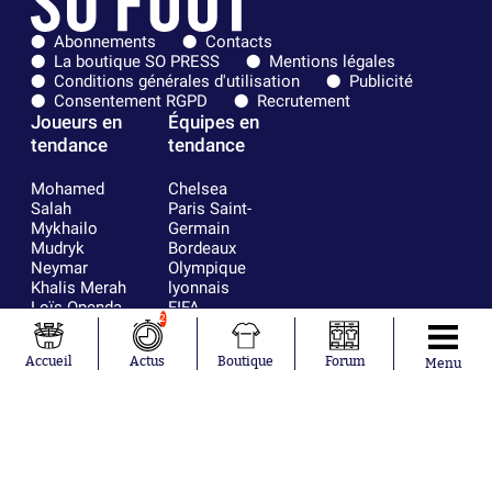
Abonnements
Contacts
La boutique SO PRESS
Mentions légales
Conditions générales d'utilisation
Publicité
Consentement RGPD
Recrutement
Joueurs en
Équipes en
tendance
tendance
Mohamed
Chelsea
Salah
Paris Saint-
Mykhailo
Germain
Mudryk
Bordeaux
Neymar
Olympique
Khalis Merah
lyonnais
Loïs Openda
FIFA
2
Moussa
Real Madrid
Niakhaté
RC Strasbourg
Accueil
Actus
Boutique
Forum
Menu
Nicolás
AC Milan
Tagliafico
France
Pavel Šulc
RC Lens
Josh Maja
Gauthier Hein