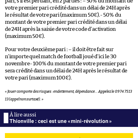
pari, s’il est perdant, en 2 parties : – 50% du montant de
votre premier pari crédité dans un délai de 24H après
le résultat de votre pari (maximum 50€).- 50% du
montant de votre premier pari crédité dans un délai
de 24H après la saisie de votre code d’activation
(maximum 50€).
Pour votre deuxième pari : – il doit être fait sur
n’importe quel match de football joué d’ici le 30
novembre- 100% du montant de votre premier pari
sera crédité dans un délai de 24H après le résultat de
votre pari (maximum 100€).
« Jouer comporte des risques : endettement, dépendance… Appelez le 09 74 75 13
13 (appel non surtaxé). »
Thionville : ceci est une « mini-révolution »