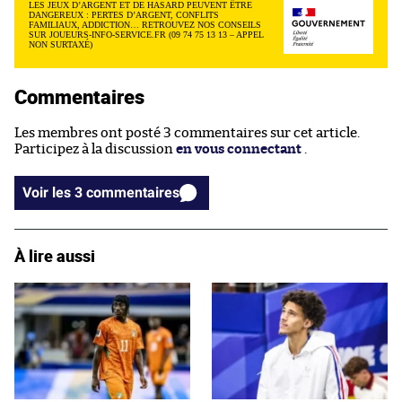
LES JEUX D’ARGENT ET DE HASARD PEUVENT ÊTRE
DANGEREUX : PERTES D’ARGENT, CONFLITS
FAMILIAUX, ADDICTION… RETROUVEZ NOS CONSEILS
SUR JOUEURS-INFO-SERVICE.FR (09 74 75 13 13 – APPEL
NON SURTAXÉ)
Commentaires
Les membres ont posté 3 commentaires sur cet article.
Participez à la discussion
en vous connectant
.
Voir les 3 commentaires
À lire aussi