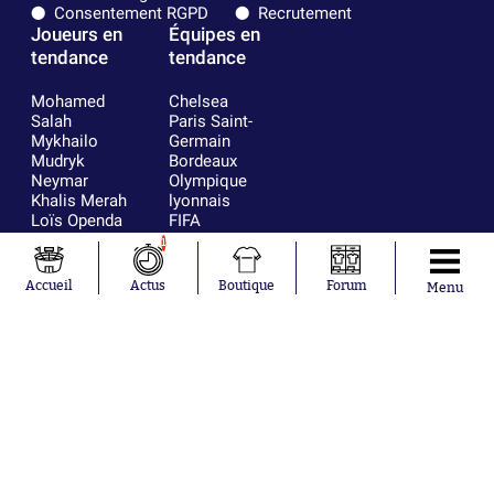
Consentement RGPD
Recrutement
Joueurs en
Équipes en
tendance
tendance
Mohamed
Chelsea
Salah
Paris Saint-
Mykhailo
Germain
Mudryk
Bordeaux
Neymar
Olympique
Khalis Merah
lyonnais
Loïs Openda
FIFA
Moussa
Real Madrid
1
Niakhaté
RC Strasbourg
Nicolás
AC Milan
Accueil
Actus
Boutique
Forum
Menu
Tagliafico
France
Pavel Šulc
RC Lens
Josh Maja
Gauthier Hein