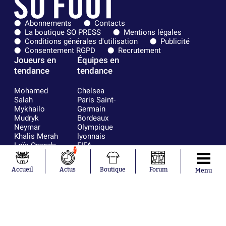
Abonnements
Contacts
La boutique SO PRESS
Mentions légales
Conditions générales d'utilisation
Publicité
Consentement RGPD
Recrutement
Joueurs en
Équipes en
tendance
tendance
Mohamed
Chelsea
Salah
Paris Saint-
Mykhailo
Germain
Mudryk
Bordeaux
Neymar
Olympique
Khalis Merah
lyonnais
Loïs Openda
FIFA
2
Moussa
Real Madrid
Niakhaté
RC Strasbourg
Accueil
Actus
Boutique
Forum
Menu
Nicolás
AC Milan
Tagliafico
France
Pavel Šulc
RC Lens
Josh Maja
Gauthier Hein