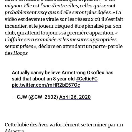
mignon. Elle est l’une d’entre elles, celles qui seront
probablement sexy quand elle seront plus âgées. »
La
vidéo est devenue virale sur les réseaux où il s’est fait
incendier, et le joueur risque d’être pénalisé par son
club, qui attend toujours sa première apparition.
«
L’affaire sera examinée et les mesures appropriées
seront prises »
, déclare en attendant un porte-parole
des
Hoops
.
Actually canny believe Armstrong Okoflex has
said that about an 8 year old
#CelticFC
pic.twitter.com/mHR2bE57Oc
— CJW (@CW_2602)
April 26, 2020
Cette lubie des
lives
va forcément se terminer par un
désastre.