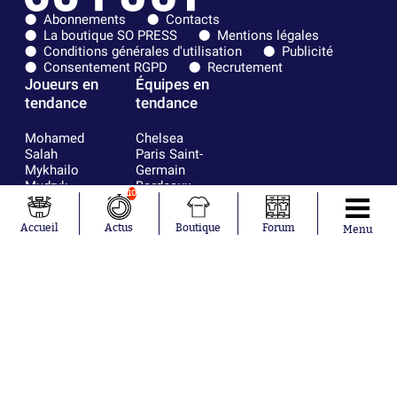
Abonnements
Contacts
La boutique SO PRESS
Mentions légales
Conditions générales d'utilisation
Publicité
Consentement RGPD
Recrutement
Joueurs en
Équipes en
tendance
tendance
Mohamed
Chelsea
Salah
Paris Saint-
Mykhailo
Germain
Mudryk
Bordeaux
10
Neymar
Olympique
Khalis Merah
lyonnais
Accueil
Actus
Boutique
Forum
Menu
Loïs Openda
FIFA
Moussa
Real Madrid
Niakhaté
RC Strasbourg
Nicolás
AC Milan
Tagliafico
France
Pavel Šulc
RC Lens
Josh Maja
Gauthier Hein