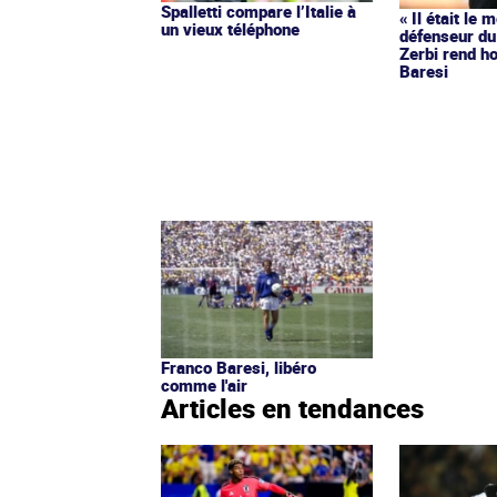
Spalletti compare l’Italie à
« Il était le 
un vieux téléphone
défenseur du
Zerbi rend 
Baresi
Franco Baresi, libéro
comme l'air
Articles en tendances