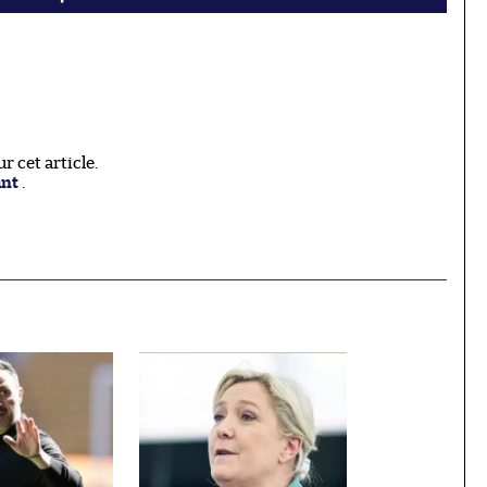
 cet article.
ant
.