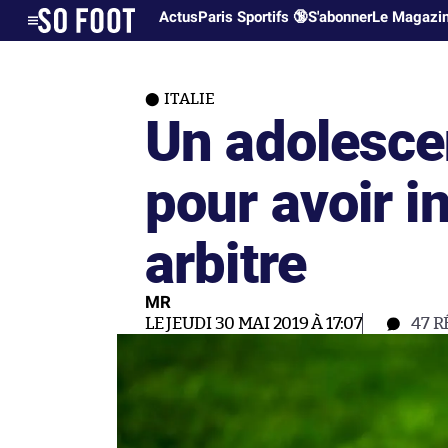
Actus
Paris Sportifs 🔞
S'abonner
Le Magazi
ITALIE
Un adolescen
pour avoir i
arbitre
MR
LE JEUDI 30 MAI 2019 À 17:07
47
R