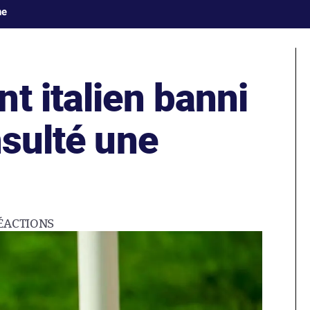
ne
t italien banni
nsulté une
ÉACTIONS