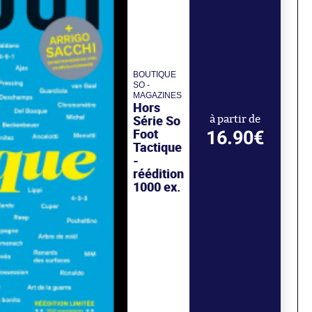
BOUTIQUE
SO -
MAGAZINES
Hors
Série So
à partir de
Foot
16.90€
Tactique
-
réédition
1000 ex.