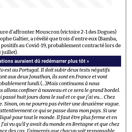
eure d’affronter Mouscron (victoire 2-1 des Dogues)
ophe Galtier, a révélé que trois d’entre eux (Bamba,
 positifs au Covid-19, probablement contracté lors de
juillet).
tions auraient dû redémarrer plus tôt »
o est au Portugal. Il doit subir deux tests négatifs
ant aux deux Jonathan, ils sont en France et vont
robablement lundi.
(…)
Mais continuons à nous
 allons confiner à nouveau et ce sera le grand bordel.
ai passé huit jours dans le sud et ce que j’ai vu… Chez
dire. Sinon, on ne pourra pas éviter une deuxième vague.
s attentivement ce qui se passe dans mon pays. Si une
qué pour tout le monde. Il faut être plus ferme et en
 J’ai vu qu’il y avait du monde en Bretagne et que chez
ence des cas. J’aimerais que chacun soit responsable