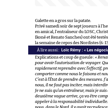
Galette en a gros sur la patate.
Privé samedi soir de sept joueurs à l’h
en amical, l’entraîneur du LOSC, Christ
Ikoné et Renato Sanches) ont été testés
la semaine de repos des Nordistes (6-13 
Loïc Rémy : « Les négocia
Explications et coup de gueule :
« Renat
pour avoir l’autorisation de voyager. Qu
rapidement reprendre avec l’effectif, p
comporter comme nous le faisons et nous
C’est à l’État de prendre des mesures. J’
nous, il ne faut pas inciter, mais inter
Je ne suis qu’un entraîneur, mais je sui
deuxième vague arrive, ça va être compli
appeler à la responsabilité individuelle.
nous, dans le Nord, il y avait recrudesc