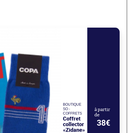
BOUTIQUE
SO -
à partir
COFFRETS
de
Coffret
38€
collector
«Zidane»