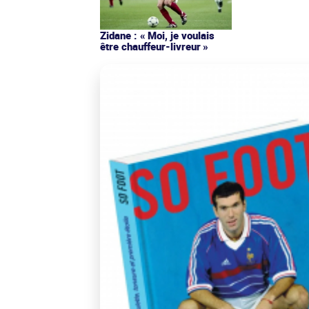
Zidane : « Moi, je voulais
être chauffeur-livreur »