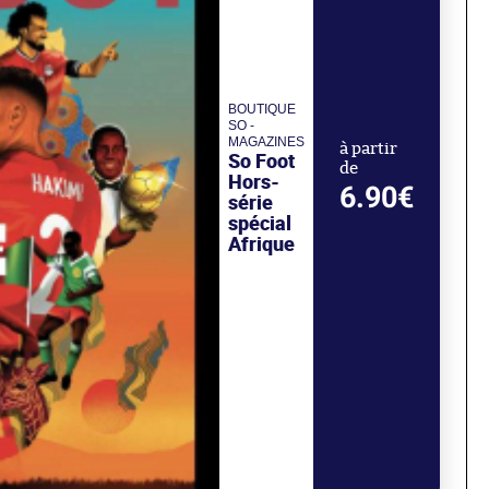
BOUTIQUE
SO -
MAGAZINES
à partir
So Foot
de
Hors-
6.90€
série
spécial
Afrique