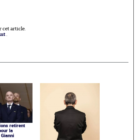
cet article.
ant
.
ons retirent
pour la
 Gianni