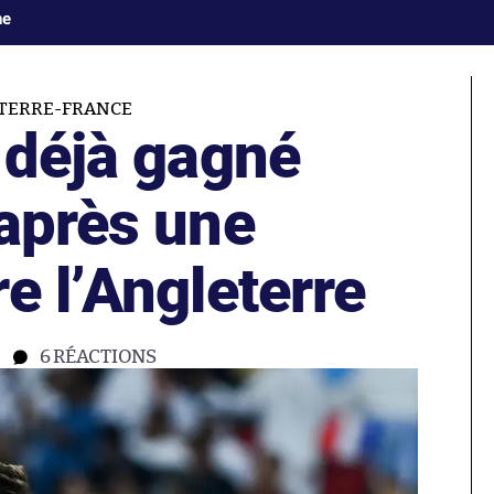
ne
TERRE-FRANCE
 déjà gagné
 après une
e l’Angleterre
6
RÉACTIONS