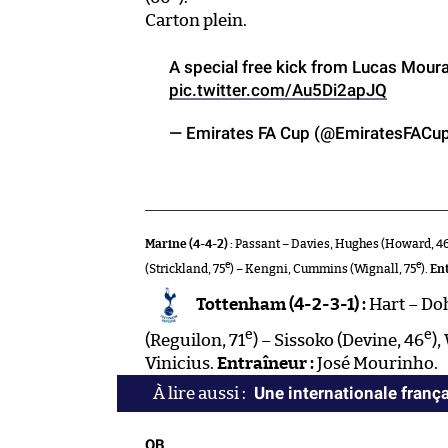
Carton plein.
A special free kick from Lucas Mour
pic.twitter.com/Au5Di2apJQ
— Emirates FA Cup (@EmiratesFACu
Marine (4-4-2) :
Passant – Davies, Hughes (Howard, 4
e
e
(Strickland, 75
) – Kengni, Cummins (Wignall, 75
).
Ent
Tottenham (4-2-3-1) :
Hart – Doh
e
e
(Reguilon, 71
) – Sissoko (Devine, 46
),
Vinicius.
Entraîneur :
José Mourinho.
Une internationale franç
QB