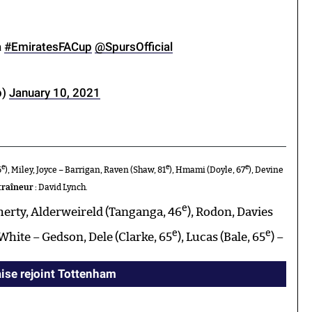
a
#EmiratesFACup
@SpursOfficial
p)
January 10, 2021
e
e
e
6
), Miley, Joyce – Barrigan, Raven (Shaw, 81
), Hmami (Doyle, 67
), Devine
raîneur :
David Lynch.
e
erty, Alderweireld (Tanganga, 46
), Rodon, Davies
e
e
 White – Gedson, Dele (Clarke, 65
), Lucas (Bale, 65
) –
aise rejoint Tottenham