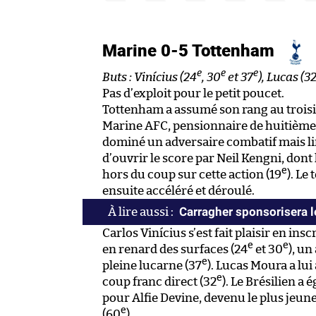
Marine 0-5 Tottenham
e
e
e
Buts : Vinícius (24
, 30
et 37
), Lucas (3
Pas d’exploit pour le petit poucet.
Tottenham a assumé son rang au troisi
Marine AFC, pensionnaire de huitième 
dominé un adversaire combatif mais li
d’ouvrir le score par Neil Kengni, dont 
e
hors du coup sur cette action (19
). Le
ensuite accéléré et déroulé.
Carragher sponsorisera 
Carlos Vinícius s’est fait plaisir en i
e
e
en renard des surfaces (24
et 30
), u
e
pleine lucarne (37
). Lucas Moura a lu
e
coup franc direct (32
). Le Brésilien a
pour Alfie Devine, devenu le plus jeune
e
(60
).