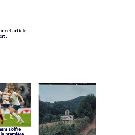
 cet article.
ant
.
ham s'offre
 la première