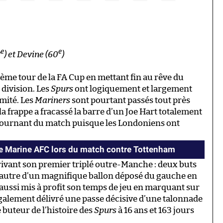
e
e
2
) et Devine (60
)
ème tour de la FA Cup en mettant fin au rêve du
division. Les
Spurs
ont logiquement et largement
mité. Les
Mariners
sont pourtant passés tout près
la frappe a fracassé la barre d’un Joe Hart totalement
 tournant du match puisque les Londoniens ont
le Marine AFC lors du match contre Tottenham
nscrivant son premier triplé outre-Manche : deux buts
n autre d’un magnifique ballon déposé du gauche en
i aussi mis à profit son temps de jeu en marquant sur
 également délivré une passe décisive d’une talonnade
 buteur de l’histoire des
Spurs
à 16 ans et 163 jours