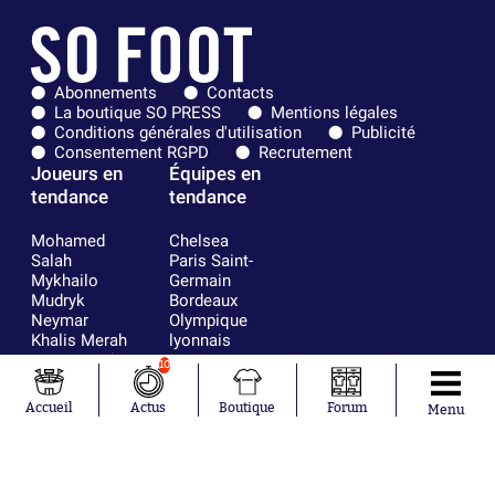
Abonnements
Contacts
La boutique SO PRESS
Mentions légales
Conditions générales d'utilisation
Publicité
Consentement RGPD
Recrutement
Joueurs en
Équipes en
tendance
tendance
Mohamed
Chelsea
Salah
Paris Saint-
Mykhailo
Germain
Mudryk
Bordeaux
Neymar
Olympique
Khalis Merah
lyonnais
Loïs Openda
FIFA
10
Moussa
Real Madrid
Niakhaté
RC Strasbourg
Accueil
Actus
Boutique
Forum
Menu
Nicolás
AC Milan
Tagliafico
France
Pavel Šulc
RC Lens
Josh Maja