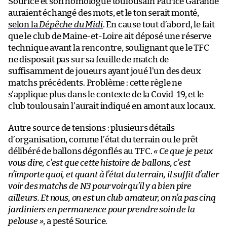
Sourice et son homologue toulousain Patrice Garande
auraient échangé des mots, et le ton serait monté,
selon la
Dépêche du Midi
. En cause tout d’abord, le fait
que le club de Maine-et-Loire ait déposé une réserve
technique avant la rencontre, soulignant que le TFC
ne disposait pas sur sa feuille de match de
suffisamment de joueurs ayant joué l’un des deux
matchs précédents. Problème : cette règle ne
s’applique plus dans le contexte de la Covid-19, et le
club toulousain l’aurait indiqué en amont aux locaux.
Autre source de tensions : plusieurs détails
d’organisation, comme l’état du terrain ou le prêt
délibéré de ballons dégonflés au TFC.
« Ce que je peux
vous dire, c’est que cette histoire de ballons, c’est
n’importe quoi, et quant à l’état du terrain, il suffit d’aller
voir des matchs de N3 pour voir qu’il y a bien pire
ailleurs. Et nous, on est un club amateur, on n’a pas cinq
jardiniers en permanence pour prendre soin de la
pelouse »
, a pesté Sourice.