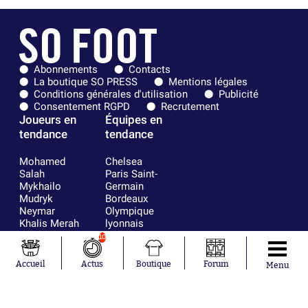
Abonnements
Contacts
La boutique SO PRESS
Mentions légales
Conditions générales d'utilisation
Publicité
Consentement RGPD
Recrutement
Joueurs en
Équipes en
tendance
tendance
Mohamed
Chelsea
Salah
Paris Saint-
Mykhailo
Germain
Mudryk
Bordeaux
Neymar
Olympique
Khalis Merah
lyonnais
Loïs Openda
FIFA
10
Moussa
Real Madrid
Niakhaté
RC Strasbourg
Accueil
Actus
Boutique
Forum
Menu
Nicolás
AC Milan
Tagliafico
France
Pavel Šulc
RC Lens