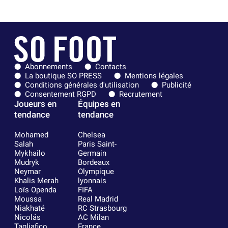
Abonnements
Contacts
La boutique SO PRESS
Mentions légales
Conditions générales d'utilisation
Publicité
Consentement RGPD
Recrutement
Joueurs en
Équipes en
tendance
tendance
Mohamed
Chelsea
Salah
Paris Saint-
Mykhailo
Germain
Mudryk
Bordeaux
Neymar
Olympique
Khalis Merah
lyonnais
Loïs Openda
FIFA
Moussa
Real Madrid
Niakhaté
RC Strasbourg
Nicolás
AC Milan
Tagliafico
France